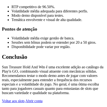
RTP competitivo de 96.50%.
Volatilidade média adequada para diferentes perfis.
Modo demo disponível para testes.
Temática envolvente e visual de alta qualidade.
Pontos de atenção
Volatilidade média exige gestão de banca.
Sessões sem bônus podem se estender por 20 a 50 giros.
Disponibilidade pode variar por região.
Conclusão
Sun Treasure Hold And Win é uma excelente adição ao catálogo da
Play'n GO, combinando visual atraente com mecânicas sólidas.
Recomendamos testar o modo demo antes de jogar com valores
reais, especialmente para entender a frequência dos recursos
especiais e a volatilidade do jogo. No geral, é uma ótima escolha
tanto para jogadores casuais quanto para entusiastas de slots que
buscam variedade e qualidade na plataforma.
Voltar aos slots
Abrir conta