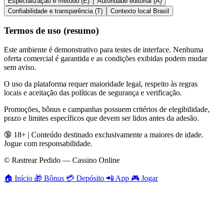
Especialização e método (E)
Autoridade editorial (A)
Confiabilidade e transparência (T)
Contexto local Brasil
Termos de uso (resumo)
Este ambiente é demonstrativo para testes de interface. Nenhuma
oferta comercial é garantida e as condições exibidas podem mudar
sem aviso.
O uso da plataforma requer maioridade legal, respeito às regras
locais e aceitação das políticas de segurança e verificação.
Promoções, bônus e campanhas possuem critérios de elegibilidade,
prazo e limites específicos que devem ser lidos antes da adesão.
🔞 18+ | Conteúdo destinado exclusivamente a maiores de idade.
Jogue com responsabilidade.
© Rastrear Pedido — Cassino Online
🏠
Início
🎁
Bônus
💳
Depósito
📲
App
🎮
Jogar