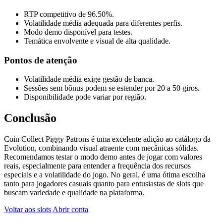
RTP competitivo de 96.50%.
Volatilidade média adequada para diferentes perfis.
Modo demo disponível para testes.
Temática envolvente e visual de alta qualidade.
Pontos de atenção
Volatilidade média exige gestão de banca.
Sessões sem bônus podem se estender por 20 a 50 giros.
Disponibilidade pode variar por região.
Conclusão
Coin Collect Piggy Patrons é uma excelente adição ao catálogo da
Evolution, combinando visual atraente com mecânicas sólidas.
Recomendamos testar o modo demo antes de jogar com valores
reais, especialmente para entender a frequência dos recursos
especiais e a volatilidade do jogo. No geral, é uma ótima escolha
tanto para jogadores casuais quanto para entusiastas de slots que
buscam variedade e qualidade na plataforma.
Voltar aos slots
Abrir conta