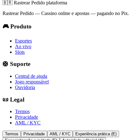
🇧🇷 Rastrear Pedido plataforma
Rastrear Pedido — Cassino online e apostas — pagando no Pix.
🎮
Produto
Esportes
Ao vivo
Slots
🛟
Suporte
Central de ajuda
Jogo responsável
Ouvidoria
📜
Legal
Termos
Privacidade
AML / KYC
Termos
Privacidade
AML / KYC
Experiência prática (E)