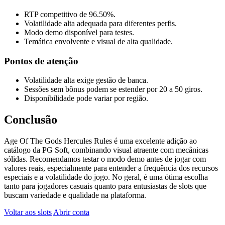
RTP competitivo de 96.50%.
Volatilidade alta adequada para diferentes perfis.
Modo demo disponível para testes.
Temática envolvente e visual de alta qualidade.
Pontos de atenção
Volatilidade alta exige gestão de banca.
Sessões sem bônus podem se estender por 20 a 50 giros.
Disponibilidade pode variar por região.
Conclusão
Age Of The Gods Hercules Rules é uma excelente adição ao
catálogo da PG Soft, combinando visual atraente com mecânicas
sólidas. Recomendamos testar o modo demo antes de jogar com
valores reais, especialmente para entender a frequência dos recursos
especiais e a volatilidade do jogo. No geral, é uma ótima escolha
tanto para jogadores casuais quanto para entusiastas de slots que
buscam variedade e qualidade na plataforma.
Voltar aos slots
Abrir conta