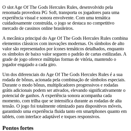
O slot Age Of The Gods Hercules Rules, desenvolvido pela
renomada provedora PG Soft, transporta os jogadores para uma
experiência visual e sonora envolvente. Com uma temática
cuidadosamente construída, o jogo se destaca no competitivo
mercado de cassinos online brasileiros.
A mecânica principal do Age Of The Gods Hercules Rules combina
elementos clássicos com inovações modernas. Os símbolos de alto
valor são representados por ícones temáticos detalhados, enquanto
os símbolos de baixo valor seguem o padrão de cartas estilizadas. A
grade de jogo oferece múltiplas formas de vitória, mantendo o
jogador engajado a cada giro.
Um dos diferenciais do Age Of The Gods Hercules Rules é a sua
rodada de bônus, acionada pela combinação de símbolos especiais.
Durante o modo bônus, multiplicadores progressivos e rodadas
grátis adicionais podem ser ativados, elevando significativamente o
potencial de ganhos. A experiência sonora acompanha cada
momento, com trilha que se intensifica durante as rodadas de alta
tensão. O jogo foi totalmente otimizado para dispositivos móveis,
garantindo uma experiência fluida tanto em smartphones quanto em
tablets, com interface adaptável e toques responsivos.
Pontos fortes