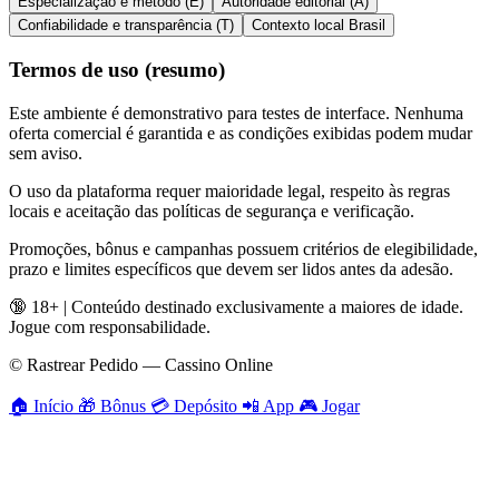
Especialização e método (E)
Autoridade editorial (A)
Confiabilidade e transparência (T)
Contexto local Brasil
Termos de uso (resumo)
Este ambiente é demonstrativo para testes de interface. Nenhuma
oferta comercial é garantida e as condições exibidas podem mudar
sem aviso.
O uso da plataforma requer maioridade legal, respeito às regras
locais e aceitação das políticas de segurança e verificação.
Promoções, bônus e campanhas possuem critérios de elegibilidade,
prazo e limites específicos que devem ser lidos antes da adesão.
🔞 18+ | Conteúdo destinado exclusivamente a maiores de idade.
Jogue com responsabilidade.
© Rastrear Pedido — Cassino Online
🏠
Início
🎁
Bônus
💳
Depósito
📲
App
🎮
Jogar