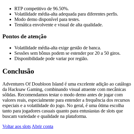
RTP competitivo de 96.50%.
Volatilidade média-alta adequada para diferentes perfis.
Modo demo disponível para testes.
Temática envolvente e visual de alta qualidade.
Pontos de atenção
Volatilidade média-alta exige gestão de banca.
Sessões sem bônus podem se estender por 20 a 50 giros.
Disponibilidade pode variar por região.
Conclusão
Adventures Of Doubloon Island é uma excelente adição ao catálogo
da Hacksaw Gaming, combinando visual atraente com mecânicas
sólidas. Recomendamos testar o modo demo antes de jogar com
valores reais, especialmente para entender a frequência dos recursos
especiais e a volatilidade do jogo. No geral, é uma ótima escolha
tanto para jogadores casuais quanto para entusiastas de slots que
buscam variedade e qualidade na plataforma.
Voltar aos slots
Abrir conta