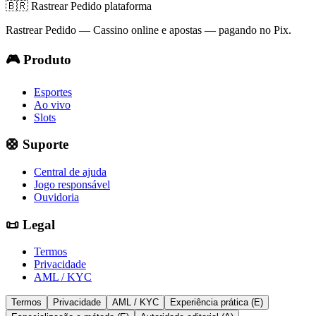
🇧🇷 Rastrear Pedido plataforma
Rastrear Pedido — Cassino online e apostas — pagando no Pix.
🎮
Produto
Esportes
Ao vivo
Slots
🛟
Suporte
Central de ajuda
Jogo responsável
Ouvidoria
📜
Legal
Termos
Privacidade
AML / KYC
Termos
Privacidade
AML / KYC
Experiência prática (E)