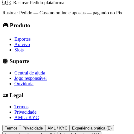
🇧🇷 Rastrear Pedido plataforma
Rastrear Pedido — Cassino online e apostas — pagando no Pix.
🎮
Produto
Esportes
Ao vivo
Slots
🛟
Suporte
Central de ajuda
Jogo responsável
Ouvidoria
📜
Legal
Termos
Privacidade
AML / KYC
Termos
Privacidade
AML / KYC
Experiência prática (E)