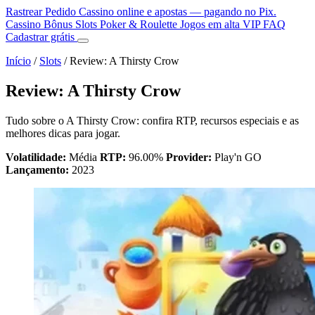
Rastrear Pedido
Cassino online e apostas — pagando no Pix.
Cassino
Bônus
Slots
Poker & Roulette
Jogos em alta
VIP
FAQ
Cadastrar grátis
Início
/
Slots
/
Review: A Thirsty Crow
Review: A Thirsty Crow
Tudo sobre o A Thirsty Crow: confira RTP, recursos especiais e as
melhores dicas para jogar.
Volatilidade:
Média
RTP:
96.00%
Provider:
Play'n GO
Lançamento:
2023