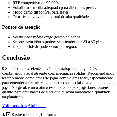
RTP competitivo de 97.00%.
Volatilidade média adequada para diferentes perfis.
Modo demo disponível para testes.
Temática envolvente e visual de alta qualidade.
Pontos de atenção
Volatilidade média exige gestão de banca.
Sessões sem bônus podem se estender por 20 a 50 giros.
Disponibilidade pode variar por região.
Conclusão
9 Stars é uma excelente adição ao catálogo da Play'n GO,
combinando visual atraente com mecânicas sólidas. Recomendamos
testar o modo demo antes de jogar com valores reais, especialmente
para entender a frequência dos recursos especiais e a volatilidade do
jogo. No geral, é uma ótima escolha tanto para jogadores casuais
quanto para entusiastas de slots que buscam variedade e qualidade
na plataforma.
Voltar aos slots
Abrir conta
🇧🇷 Rastrear Pedido plataforma