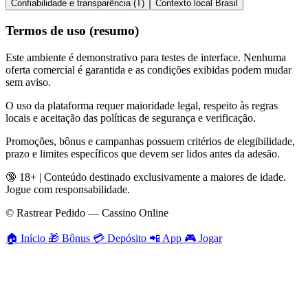
Confiabilidade e transparência (T)
Contexto local Brasil
Termos de uso (resumo)
Este ambiente é demonstrativo para testes de interface. Nenhuma
oferta comercial é garantida e as condições exibidas podem mudar
sem aviso.
O uso da plataforma requer maioridade legal, respeito às regras
locais e aceitação das políticas de segurança e verificação.
Promoções, bônus e campanhas possuem critérios de elegibilidade,
prazo e limites específicos que devem ser lidos antes da adesão.
🔞 18+ | Conteúdo destinado exclusivamente a maiores de idade.
Jogue com responsabilidade.
© Rastrear Pedido — Cassino Online
🏠
Início
🎁
Bônus
💳
Depósito
📲
App
🎮
Jogar