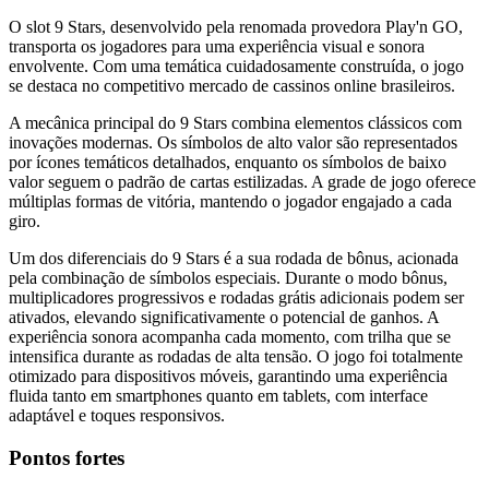
O slot 9 Stars, desenvolvido pela renomada provedora Play'n GO,
transporta os jogadores para uma experiência visual e sonora
envolvente. Com uma temática cuidadosamente construída, o jogo
se destaca no competitivo mercado de cassinos online brasileiros.
A mecânica principal do 9 Stars combina elementos clássicos com
inovações modernas. Os símbolos de alto valor são representados
por ícones temáticos detalhados, enquanto os símbolos de baixo
valor seguem o padrão de cartas estilizadas. A grade de jogo oferece
múltiplas formas de vitória, mantendo o jogador engajado a cada
giro.
Um dos diferenciais do 9 Stars é a sua rodada de bônus, acionada
pela combinação de símbolos especiais. Durante o modo bônus,
multiplicadores progressivos e rodadas grátis adicionais podem ser
ativados, elevando significativamente o potencial de ganhos. A
experiência sonora acompanha cada momento, com trilha que se
intensifica durante as rodadas de alta tensão. O jogo foi totalmente
otimizado para dispositivos móveis, garantindo uma experiência
fluida tanto em smartphones quanto em tablets, com interface
adaptável e toques responsivos.
Pontos fortes