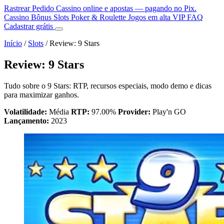
Rastrear Pedido
Cassino online e apostas — pagando no Pix.
Cassino
Bônus
Slots
Poker & Roulette
Jogos em alta
VIP
FAQ
Cadastrar grátis
Início
/
Slots
/
Review: 9 Stars
Review: 9 Stars
Tudo sobre o 9 Stars: RTP, recursos especiais, modo demo e dicas
para maximizar ganhos.
Volatilidade:
Média
RTP:
97.00%
Provider:
Play'n GO
Lançamento:
2023