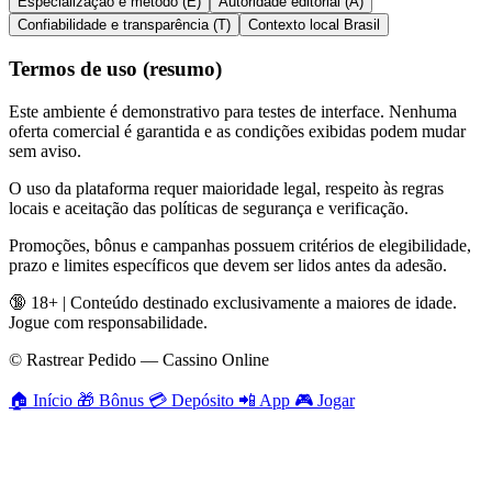
Especialização e método (E)
Autoridade editorial (A)
Confiabilidade e transparência (T)
Contexto local Brasil
Termos de uso (resumo)
Este ambiente é demonstrativo para testes de interface. Nenhuma
oferta comercial é garantida e as condições exibidas podem mudar
sem aviso.
O uso da plataforma requer maioridade legal, respeito às regras
locais e aceitação das políticas de segurança e verificação.
Promoções, bônus e campanhas possuem critérios de elegibilidade,
prazo e limites específicos que devem ser lidos antes da adesão.
🔞 18+ | Conteúdo destinado exclusivamente a maiores de idade.
Jogue com responsabilidade.
© Rastrear Pedido — Cassino Online
🏠
Início
🎁
Bônus
💳
Depósito
📲
App
🎮
Jogar