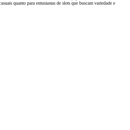
 casuais quanto para entusiastas de slots que buscam variedade e