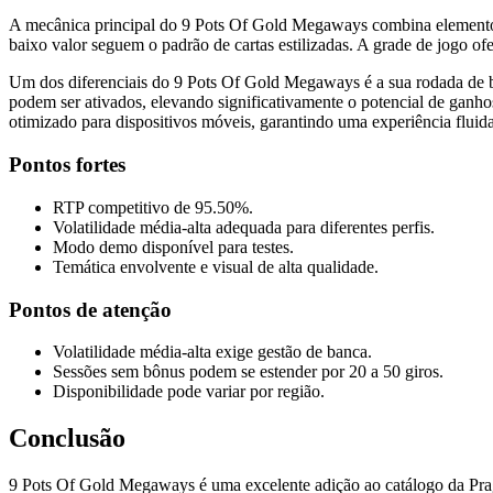
A mecânica principal do 9 Pots Of Gold Megaways combina elementos 
baixo valor seguem o padrão de cartas estilizadas. A grade de jogo of
Um dos diferenciais do 9 Pots Of Gold Megaways é a sua rodada de bô
podem ser ativados, elevando significativamente o potencial de ganho
otimizado para dispositivos móveis, garantindo uma experiência fluid
Pontos fortes
RTP competitivo de 95.50%.
Volatilidade média-alta adequada para diferentes perfis.
Modo demo disponível para testes.
Temática envolvente e visual de alta qualidade.
Pontos de atenção
Volatilidade média-alta exige gestão de banca.
Sessões sem bônus podem se estender por 20 a 50 giros.
Disponibilidade pode variar por região.
Conclusão
9 Pots Of Gold Megaways é uma excelente adição ao catálogo da Prag