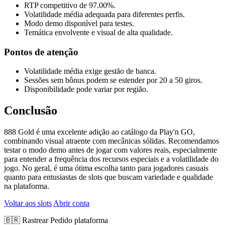
RTP competitivo de 97.00%.
Volatilidade média adequada para diferentes perfis.
Modo demo disponível para testes.
Temática envolvente e visual de alta qualidade.
Pontos de atenção
Volatilidade média exige gestão de banca.
Sessões sem bônus podem se estender por 20 a 50 giros.
Disponibilidade pode variar por região.
Conclusão
888 Gold é uma excelente adição ao catálogo da Play'n GO,
combinando visual atraente com mecânicas sólidas. Recomendamos
testar o modo demo antes de jogar com valores reais, especialmente
para entender a frequência dos recursos especiais e a volatilidade do
jogo. No geral, é uma ótima escolha tanto para jogadores casuais
quanto para entusiastas de slots que buscam variedade e qualidade
na plataforma.
Voltar aos slots
Abrir conta
🇧🇷 Rastrear Pedido plataforma