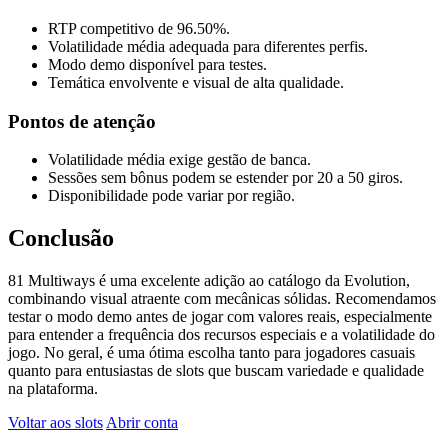
RTP competitivo de 96.50%.
Volatilidade média adequada para diferentes perfis.
Modo demo disponível para testes.
Temática envolvente e visual de alta qualidade.
Pontos de atenção
Volatilidade média exige gestão de banca.
Sessões sem bônus podem se estender por 20 a 50 giros.
Disponibilidade pode variar por região.
Conclusão
81 Multiways é uma excelente adição ao catálogo da Evolution,
combinando visual atraente com mecânicas sólidas. Recomendamos
testar o modo demo antes de jogar com valores reais, especialmente
para entender a frequência dos recursos especiais e a volatilidade do
jogo. No geral, é uma ótima escolha tanto para jogadores casuais
quanto para entusiastas de slots que buscam variedade e qualidade
na plataforma.
Voltar aos slots
Abrir conta