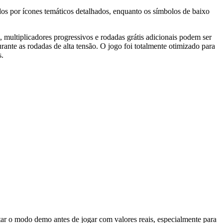
os por ícones temáticos detalhados, enquanto os símbolos de baixo
multiplicadores progressivos e rodadas grátis adicionais podem ser
ante as rodadas de alta tensão. O jogo foi totalmente otimizado para
s.
ar o modo demo antes de jogar com valores reais, especialmente para