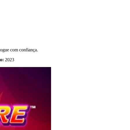
jogue com confiança.
o:
2023