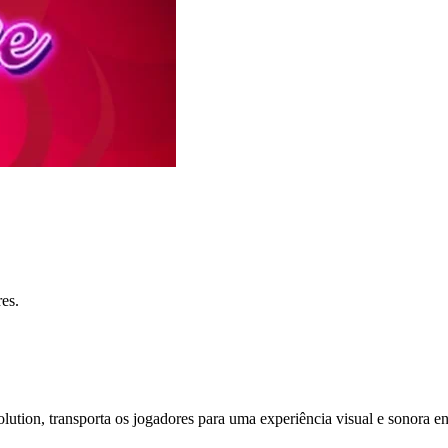
es.
ution, transporta os jogadores para uma experiência visual e sonora 