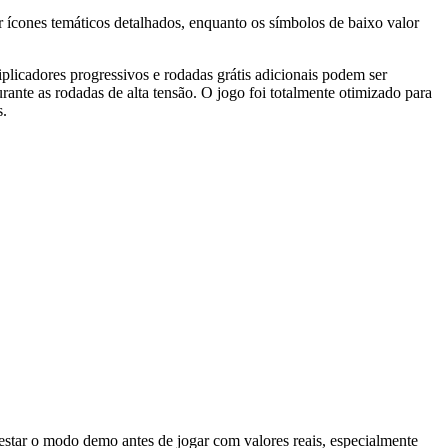
 ícones temáticos detalhados, enquanto os símbolos de baixo valor
licadores progressivos e rodadas grátis adicionais podem ser
ante as rodadas de alta tensão. O jogo foi totalmente otimizado para
s.
tar o modo demo antes de jogar com valores reais, especialmente