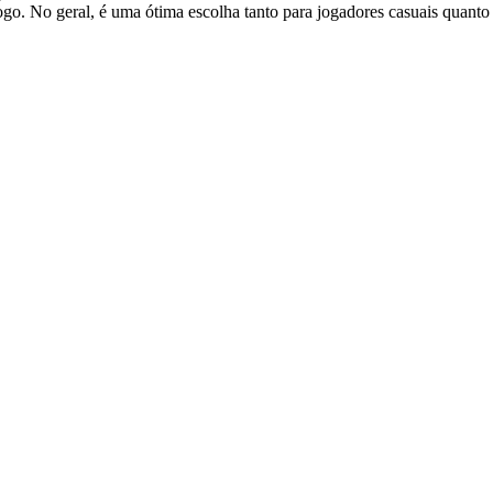
 jogo. No geral, é uma ótima escolha tanto para jogadores casuais quanto