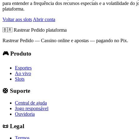
para entender a frequência dos recursos especiais e a volatilidade do
plataforma.
Voltar aos slots
Abrir conta
🇧🇷 Rastrear Pedido plataforma
Rastrear Pedido — Cassino online e apostas — pagando no Pix.
🎮
Produto
Esportes
Ao vivo
Slots
🛟
Suporte
Central de ajuda
Jogo responsável
Ouvidoria
📜
Legal
Termos