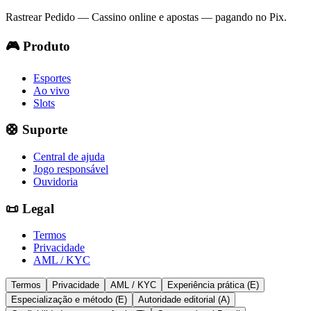
Rastrear Pedido — Cassino online e apostas — pagando no Pix.
🎮
Produto
Esportes
Ao vivo
Slots
🛟
Suporte
Central de ajuda
Jogo responsável
Ouvidoria
📜
Legal
Termos
Privacidade
AML / KYC
Termos
Privacidade
AML / KYC
Experiência prática (E)
Especialização e método (E)
Autoridade editorial (A)