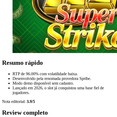
Resumo rápido
RTP de 96.00% com volatilidade baixa.
Desenvolvido pela renomada provedora Spribe.
Modo demo disponível sem cadastro.
Lançado em 2026, o slot já conquistou uma base fiel de
jogadores.
Nota editorial:
3.9/5
Review completo