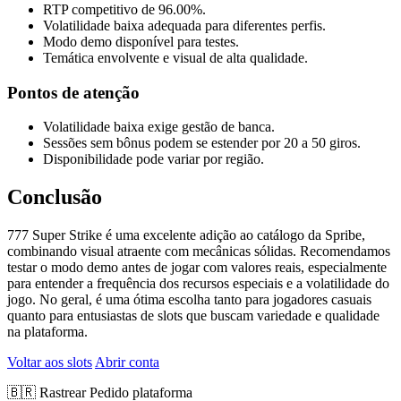
RTP competitivo de 96.00%.
Volatilidade baixa adequada para diferentes perfis.
Modo demo disponível para testes.
Temática envolvente e visual de alta qualidade.
Pontos de atenção
Volatilidade baixa exige gestão de banca.
Sessões sem bônus podem se estender por 20 a 50 giros.
Disponibilidade pode variar por região.
Conclusão
777 Super Strike é uma excelente adição ao catálogo da Spribe,
combinando visual atraente com mecânicas sólidas. Recomendamos
testar o modo demo antes de jogar com valores reais, especialmente
para entender a frequência dos recursos especiais e a volatilidade do
jogo. No geral, é uma ótima escolha tanto para jogadores casuais
quanto para entusiastas de slots que buscam variedade e qualidade
na plataforma.
Voltar aos slots
Abrir conta
🇧🇷 Rastrear Pedido plataforma