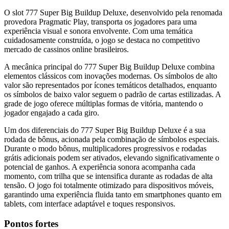
O slot 777 Super Big Buildup Deluxe, desenvolvido pela renomada
provedora Pragmatic Play, transporta os jogadores para uma
experiência visual e sonora envolvente. Com uma temática
cuidadosamente construída, o jogo se destaca no competitivo
mercado de cassinos online brasileiros.
A mecânica principal do 777 Super Big Buildup Deluxe combina
elementos clássicos com inovações modernas. Os símbolos de alto
valor são representados por ícones temáticos detalhados, enquanto
os símbolos de baixo valor seguem o padrão de cartas estilizadas. A
grade de jogo oferece múltiplas formas de vitória, mantendo o
jogador engajado a cada giro.
Um dos diferenciais do 777 Super Big Buildup Deluxe é a sua
rodada de bônus, acionada pela combinação de símbolos especiais.
Durante o modo bônus, multiplicadores progressivos e rodadas
grátis adicionais podem ser ativados, elevando significativamente o
potencial de ganhos. A experiência sonora acompanha cada
momento, com trilha que se intensifica durante as rodadas de alta
tensão. O jogo foi totalmente otimizado para dispositivos móveis,
garantindo uma experiência fluida tanto em smartphones quanto em
tablets, com interface adaptável e toques responsivos.
Pontos fortes