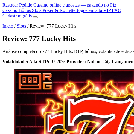
Rastrear Pedido
Cassino online e apostas — pagando no Pix.
Cassino
Bônus
Slots
Poker & Roulette
Jogos em alta
VIP
FAQ
Cadastrar grátis
Início
/
Slots
/
Review: 777 Lucky Hits
Review: 777 Lucky Hits
Análise completa do 777 Lucky Hits: RTP, bônus, volatilidade e dicas
Volatilidade:
Alta
RTP:
97.20%
Provider:
Nolimit City
Lançament