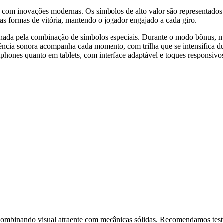
com inovações modernas. Os símbolos de alto valor são representados 
las formas de vitória, mantendo o jogador engajado a cada giro.
nada pela combinação de símbolos especiais. Durante o modo bônus, mul
ência sonora acompanha cada momento, com trilha que se intensifica dur
tphones quanto em tablets, com interface adaptável e toques responsivo
 combinando visual atraente com mecânicas sólidas. Recomendamos testa