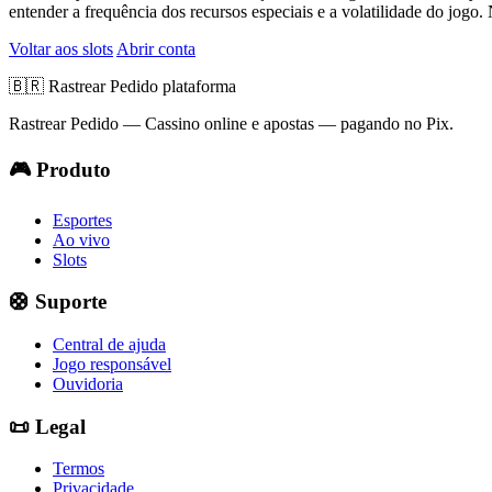
entender a frequência dos recursos especiais e a volatilidade do jogo
Voltar aos slots
Abrir conta
🇧🇷 Rastrear Pedido plataforma
Rastrear Pedido — Cassino online e apostas — pagando no Pix.
🎮
Produto
Esportes
Ao vivo
Slots
🛟
Suporte
Central de ajuda
Jogo responsável
Ouvidoria
📜
Legal
Termos
Privacidade