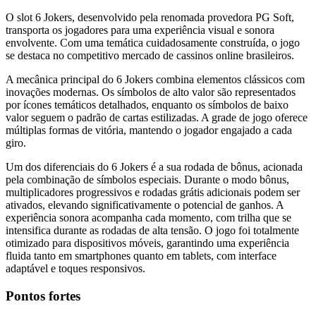
O slot 6 Jokers, desenvolvido pela renomada provedora PG Soft,
transporta os jogadores para uma experiência visual e sonora
envolvente. Com uma temática cuidadosamente construída, o jogo
se destaca no competitivo mercado de cassinos online brasileiros.
A mecânica principal do 6 Jokers combina elementos clássicos com
inovações modernas. Os símbolos de alto valor são representados
por ícones temáticos detalhados, enquanto os símbolos de baixo
valor seguem o padrão de cartas estilizadas. A grade de jogo oferece
múltiplas formas de vitória, mantendo o jogador engajado a cada
giro.
Um dos diferenciais do 6 Jokers é a sua rodada de bônus, acionada
pela combinação de símbolos especiais. Durante o modo bônus,
multiplicadores progressivos e rodadas grátis adicionais podem ser
ativados, elevando significativamente o potencial de ganhos. A
experiência sonora acompanha cada momento, com trilha que se
intensifica durante as rodadas de alta tensão. O jogo foi totalmente
otimizado para dispositivos móveis, garantindo uma experiência
fluida tanto em smartphones quanto em tablets, com interface
adaptável e toques responsivos.
Pontos fortes