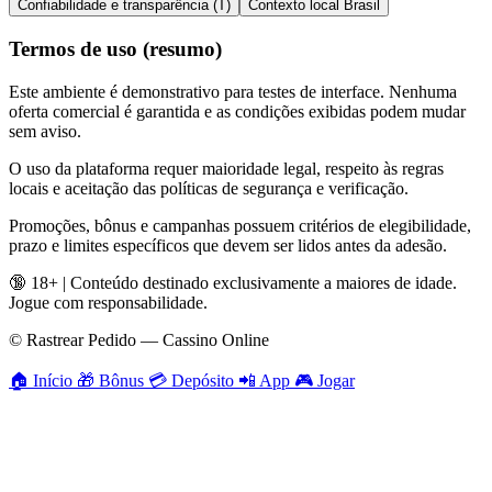
Confiabilidade e transparência (T)
Contexto local Brasil
Termos de uso (resumo)
Este ambiente é demonstrativo para testes de interface. Nenhuma
oferta comercial é garantida e as condições exibidas podem mudar
sem aviso.
O uso da plataforma requer maioridade legal, respeito às regras
locais e aceitação das políticas de segurança e verificação.
Promoções, bônus e campanhas possuem critérios de elegibilidade,
prazo e limites específicos que devem ser lidos antes da adesão.
🔞 18+ | Conteúdo destinado exclusivamente a maiores de idade.
Jogue com responsabilidade.
© Rastrear Pedido — Cassino Online
🏠
Início
🎁
Bônus
💳
Depósito
📲
App
🎮
Jogar