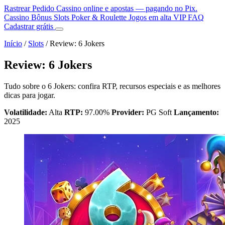
Rastrear Pedido
Cassino online e apostas — pagando no Pix.
Cassino
Bônus
Slots
Poker & Roulette
Jogos em alta
VIP
FAQ
Cadastrar grátis
Início
/
Slots
/
Review: 6 Jokers
Review: 6 Jokers
Tudo sobre o 6 Jokers: confira RTP, recursos especiais e as melhores
dicas para jogar.
Volatilidade:
Alta
RTP:
97.00%
Provider:
PG Soft
Lançamento:
2025