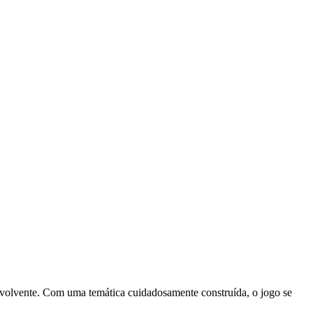
nvolvente. Com uma temática cuidadosamente construída, o jogo se