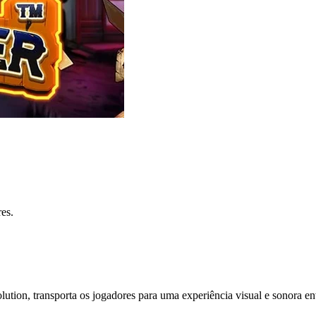
es.
tion, transporta os jogadores para uma experiência visual e sonora e