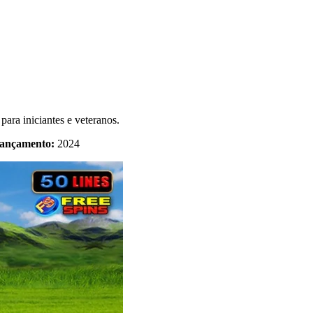
ara iniciantes e veteranos.
ançamento:
2024