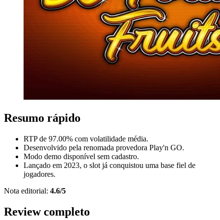
Resumo rápido
RTP de 97.00% com volatilidade média.
Desenvolvido pela renomada provedora Play'n GO.
Modo demo disponível sem cadastro.
Lançado em 2023, o slot já conquistou uma base fiel de
jogadores.
Nota editorial:
4.6/5
Review completo