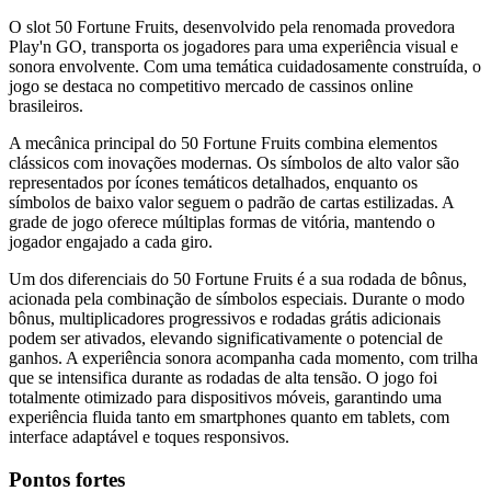
O slot 50 Fortune Fruits, desenvolvido pela renomada provedora
Play'n GO, transporta os jogadores para uma experiência visual e
sonora envolvente. Com uma temática cuidadosamente construída, o
jogo se destaca no competitivo mercado de cassinos online
brasileiros.
A mecânica principal do 50 Fortune Fruits combina elementos
clássicos com inovações modernas. Os símbolos de alto valor são
representados por ícones temáticos detalhados, enquanto os
símbolos de baixo valor seguem o padrão de cartas estilizadas. A
grade de jogo oferece múltiplas formas de vitória, mantendo o
jogador engajado a cada giro.
Um dos diferenciais do 50 Fortune Fruits é a sua rodada de bônus,
acionada pela combinação de símbolos especiais. Durante o modo
bônus, multiplicadores progressivos e rodadas grátis adicionais
podem ser ativados, elevando significativamente o potencial de
ganhos. A experiência sonora acompanha cada momento, com trilha
que se intensifica durante as rodadas de alta tensão. O jogo foi
totalmente otimizado para dispositivos móveis, garantindo uma
experiência fluida tanto em smartphones quanto em tablets, com
interface adaptável e toques responsivos.
Pontos fortes