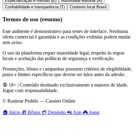
Especialização e método (E)
Autoridade editorial (A)
Confiabilidade e transparência (T)
Contexto local Brasil
Termos de uso (resumo)
Este ambiente é demonstrativo para testes de interface. Nenhuma
oferta comercial é garantida e as condições exibidas podem mudar
sem aviso.
O uso da plataforma requer maioridade legal, respeito às regras
locais e aceitação das políticas de segurança e verificação.
Promoções, bônus e campanhas possuem critérios de elegibilidade,
prazo e limites específicos que devem ser lidos antes da adesão.
🔞 18+ | Conteúdo destinado exclusivamente a maiores de idade.
Jogue com responsabilidade.
© Rastrear Pedido — Cassino Online
🏠
Início
🎁
Bônus
💳
Depósito
📲
App
🎮
Jogar