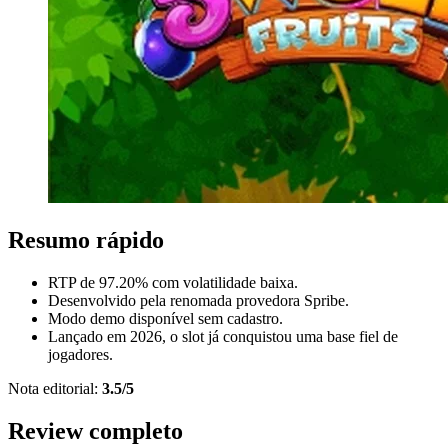
Resumo rápido
RTP de 97.20% com volatilidade baixa.
Desenvolvido pela renomada provedora Spribe.
Modo demo disponível sem cadastro.
Lançado em 2026, o slot já conquistou uma base fiel de
jogadores.
Nota editorial:
3.5/5
Review completo