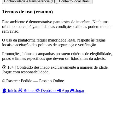
Confiabilidade e transparência (T)
Contexto local Brasil
Termos de uso (resumo)
Este ambiente é demonstrativo para testes de interface. Nenhuma
oferta comercial é garantida e as condições exibidas podem mudar
sem aviso.
O uso da plataforma requer maioridade legal, respeito às regras
locais e aceitação das políticas de segurança e verificação.
Promoções, bônus e campanhas possuem critérios de elegibilidade,
prazo e limites específicos que devem ser lidos antes da adesão.
🔞 18+ | Conteúdo destinado exclusivamente a maiores de idade.
Jogue com responsabilidade.
© Rastrear Pedido — Cassino Online
🏠
Início
🎁
Bônus
💳
Depósito
📲
App
🎮
Jogar