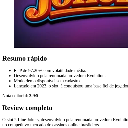
Resumo rápido
RTP de 97.20% com volatilidade média.
Desenvolvido pela renomada provedora Evolution.
Modo demo disponível sem cadastro.
Lançado em 2023, o slot já conquistou uma base fiel de jogador
Nota editorial:
3.9/5
Review completo
O slot 5 Line Jokers, desenvolvido pela renomada provedora Evolutio
no competitivo mercado de cassinos online brasileiros.