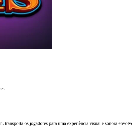
es.
n, transporta os jogadores para uma experiência visual e sonora envol