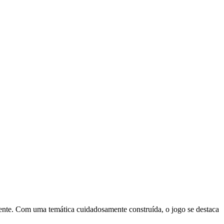
vente. Com uma temática cuidadosamente construída, o jogo se destaca