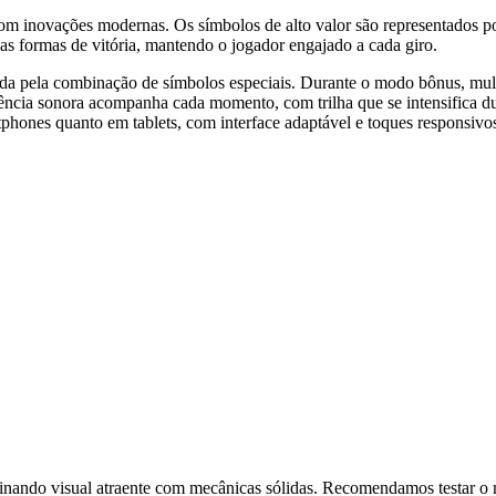
om inovações modernas. Os símbolos de alto valor são representados po
las formas de vitória, mantendo o jogador engajado a cada giro.
da pela combinação de símbolos especiais. Durante o modo bônus, multi
ência sonora acompanha cada momento, com trilha que se intensifica dur
tphones quanto em tablets, com interface adaptável e toques responsivo
inando visual atraente com mecânicas sólidas. Recomendamos testar o 