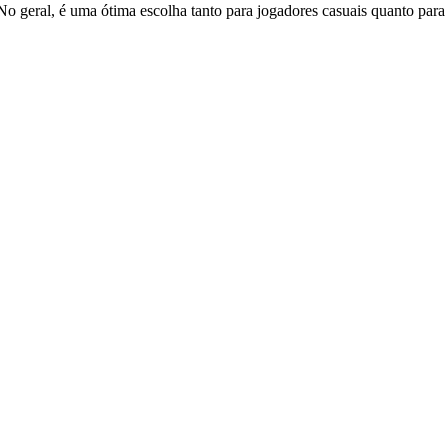
. No geral, é uma ótima escolha tanto para jogadores casuais quanto para