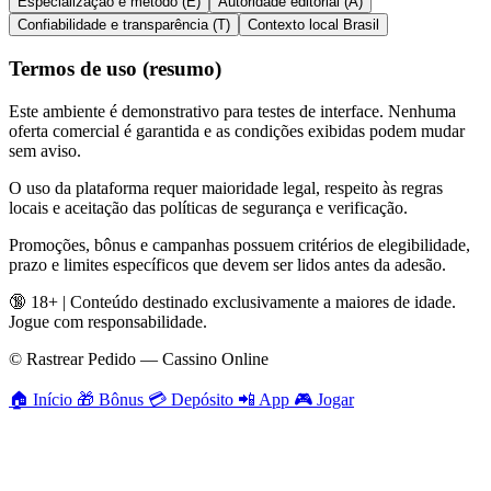
Especialização e método (E)
Autoridade editorial (A)
Confiabilidade e transparência (T)
Contexto local Brasil
Termos de uso (resumo)
Este ambiente é demonstrativo para testes de interface. Nenhuma
oferta comercial é garantida e as condições exibidas podem mudar
sem aviso.
O uso da plataforma requer maioridade legal, respeito às regras
locais e aceitação das políticas de segurança e verificação.
Promoções, bônus e campanhas possuem critérios de elegibilidade,
prazo e limites específicos que devem ser lidos antes da adesão.
🔞 18+ | Conteúdo destinado exclusivamente a maiores de idade.
Jogue com responsabilidade.
© Rastrear Pedido — Cassino Online
🏠
Início
🎁
Bônus
💳
Depósito
📲
App
🎮
Jogar