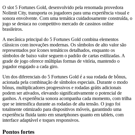
O slot 5 Fortunes Gold, desenvolvido pela renomada provedora
Nolimit City, transporta os jogadores para uma experiência visual e
sonora envolvente. Com uma temática cuidadosamente construída, o
jogo se destaca no competitivo mercado de cassinos online
brasileiros.
A mecânica principal do 5 Fortunes Gold combina elementos
clássicos com inovações modernas. Os símbolos de alto valor são
representados por ícones temáticos detalhados, enquanto os
símbolos de baixo valor seguem o padrão de cartas estilizadas. A
grade de jogo oferece múltiplas formas de vitória, mantendo o
jogador engajado a cada giro.
Um dos diferenciais do 5 Fortunes Gold é a sua rodada de bônus,
acionada pela combinação de símbolos especiais. Durante o modo
bônus, multiplicadores progressivos e rodadas grátis adicionais
podem ser ativados, elevando significativamente o potencial de
ganhos. A experiência sonora acompanha cada momento, com trilha
que se intensifica durante as rodadas de alta tensão. O jogo foi
totalmente otimizado para dispositivos móveis, garantindo uma
experiência fluida tanto em smartphones quanto em tablets, com
interface adaptável e toques responsivos.
Pontos fortes