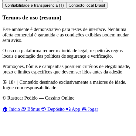
Confiabilidade e transparência (T)
Contexto local Brasil
Termos de uso (resumo)
Este ambiente é demonstrativo para testes de interface. Nenhuma
oferta comercial é garantida e as condições exibidas podem mudar
sem aviso.
O uso da plataforma requer maioridade legal, respeito às regras
locais e aceitação das políticas de segurança e verificação.
Promoções, bônus e campanhas possuem critérios de elegibilidade,
prazo e limites específicos que devem ser lidos antes da adesão.
🔞 18+ | Conteúdo destinado exclusivamente a maiores de idade.
Jogue com responsabilidade.
© Rastrear Pedido — Cassino Online
🏠
Início
🎁
Bônus
💳
Depósito
📲
App
🎮
Jogar