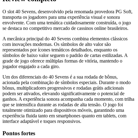
O slot 40 Sevens, desenvolvido pela renomada provedora PG Soft,
transporta os jogadores para uma experiência visual e sonora
envolvente. Com uma temática cuidadosamente construída, o jogo
se destaca no competitivo mercado de cassinos online brasileiros.
A mecânica principal do 40 Sevens combina elementos clássicos
com inovações modernas. Os símbolos de alto valor são
representados por ícones temáticos detalhados, enquanto os
símbolos de baixo valor seguem o padrão de cartas estilizadas. A
grade de jogo oferece múltiplas formas de vitória, mantendo o
jogador engajado a cada giro.
Um dos diferenciais do 40 Sevens é a sua rodada de bônus,
acionada pela combinação de símbolos especiais. Durante o modo
bônus, multiplicadores progressivos e rodadas grátis adicionais
podem ser ativados, elevando significativamente o potencial de
ganhos. A experiência sonora acompanha cada momento, com trilha
que se intensifica durante as rodadas de alta tensão. O jogo foi
totalmente otimizado para dispositivos móveis, garantindo uma
experiência fluida tanto em smartphones quanto em tablets, com
interface adaptável e toques responsivos.
Pontos fortes