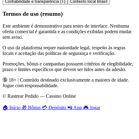
Confiabilidade e transparência (T)
Contexto local Brasil
Termos de uso (resumo)
Este ambiente é demonstrativo para testes de interface. Nenhuma
oferta comercial é garantida e as condições exibidas podem mudar
sem aviso.
O uso da plataforma requer maioridade legal, respeito às regras
locais e aceitação das políticas de segurança e verificação.
Promoções, bônus e campanhas possuem critérios de elegibilidade,
prazo e limites específicos que devem ser lidos antes da adesão.
🔞 18+ | Conteúdo destinado exclusivamente a maiores de idade.
Jogue com responsabilidade.
© Rastrear Pedido — Cassino Online
🏠
Início
🎁
Bônus
💳
Depósito
📲
App
🎮
Jogar