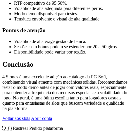
RTP competitivo de 95.50%.
Volatilidade alta adequada para diferentes perfis.
Modo demo disponível para testes.
Temática envolvente e visual de alta qualidade.
Pontos de atenção
Volatilidade alta exige gestão de banca.
Sessões sem bônus podem se estender por 20 a 50 giros.
Disponibilidade pode variar por região.
Conclusão
4 Stones é uma excelente adição ao catálogo da PG Soft,
combinando visual atraente com mecânicas sólidas. Recomendamos
testar o modo demo antes de jogar com valores reais, especialmente
para entender a frequência dos recursos especiais e a volatilidade do
jogo. No geral, é uma ótima escolha tanto para jogadores casuais
quanto para entusiastas de slots que buscam variedade e qualidade
na plataforma.
Voltar aos slots
Abrir conta
🇧🇷 Rastrear Pedido plataforma