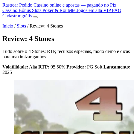
Rastrear Pedido
Cassino online e apostas — pagando no Pix.
Cassino
Bônus
Slots
Poker & Roulette
Jogos em alta
VIP
FAQ
Cadastrar grátis
Início
/
Slots
/
Review: 4 Stones
Review: 4 Stones
Tudo sobre o 4 Stones: RTP, recursos especiais, modo demo e dicas
para maximizar ganhos.
Volatilidade:
Alta
RTP:
95.50%
Provider:
PG Soft
Lançamento:
2025