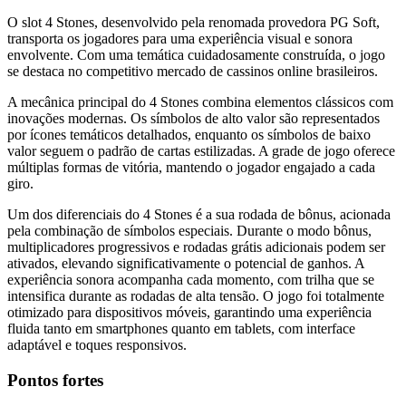
O slot 4 Stones, desenvolvido pela renomada provedora PG Soft,
transporta os jogadores para uma experiência visual e sonora
envolvente. Com uma temática cuidadosamente construída, o jogo
se destaca no competitivo mercado de cassinos online brasileiros.
A mecânica principal do 4 Stones combina elementos clássicos com
inovações modernas. Os símbolos de alto valor são representados
por ícones temáticos detalhados, enquanto os símbolos de baixo
valor seguem o padrão de cartas estilizadas. A grade de jogo oferece
múltiplas formas de vitória, mantendo o jogador engajado a cada
giro.
Um dos diferenciais do 4 Stones é a sua rodada de bônus, acionada
pela combinação de símbolos especiais. Durante o modo bônus,
multiplicadores progressivos e rodadas grátis adicionais podem ser
ativados, elevando significativamente o potencial de ganhos. A
experiência sonora acompanha cada momento, com trilha que se
intensifica durante as rodadas de alta tensão. O jogo foi totalmente
otimizado para dispositivos móveis, garantindo uma experiência
fluida tanto em smartphones quanto em tablets, com interface
adaptável e toques responsivos.
Pontos fortes