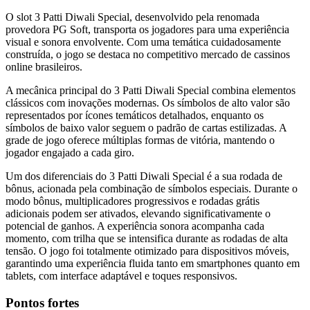
O slot 3 Patti Diwali Special, desenvolvido pela renomada
provedora PG Soft, transporta os jogadores para uma experiência
visual e sonora envolvente. Com uma temática cuidadosamente
construída, o jogo se destaca no competitivo mercado de cassinos
online brasileiros.
A mecânica principal do 3 Patti Diwali Special combina elementos
clássicos com inovações modernas. Os símbolos de alto valor são
representados por ícones temáticos detalhados, enquanto os
símbolos de baixo valor seguem o padrão de cartas estilizadas. A
grade de jogo oferece múltiplas formas de vitória, mantendo o
jogador engajado a cada giro.
Um dos diferenciais do 3 Patti Diwali Special é a sua rodada de
bônus, acionada pela combinação de símbolos especiais. Durante o
modo bônus, multiplicadores progressivos e rodadas grátis
adicionais podem ser ativados, elevando significativamente o
potencial de ganhos. A experiência sonora acompanha cada
momento, com trilha que se intensifica durante as rodadas de alta
tensão. O jogo foi totalmente otimizado para dispositivos móveis,
garantindo uma experiência fluida tanto em smartphones quanto em
tablets, com interface adaptável e toques responsivos.
Pontos fortes