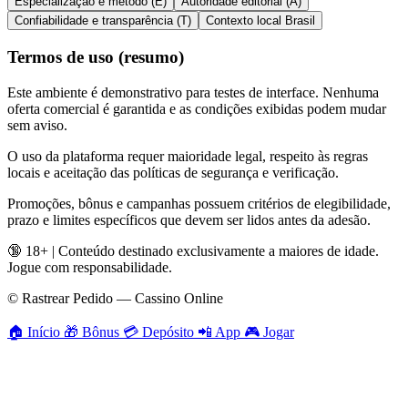
Especialização e método (E)
Autoridade editorial (A)
Confiabilidade e transparência (T)
Contexto local Brasil
Termos de uso (resumo)
Este ambiente é demonstrativo para testes de interface. Nenhuma
oferta comercial é garantida e as condições exibidas podem mudar
sem aviso.
O uso da plataforma requer maioridade legal, respeito às regras
locais e aceitação das políticas de segurança e verificação.
Promoções, bônus e campanhas possuem critérios de elegibilidade,
prazo e limites específicos que devem ser lidos antes da adesão.
🔞 18+ | Conteúdo destinado exclusivamente a maiores de idade.
Jogue com responsabilidade.
© Rastrear Pedido — Cassino Online
🏠
Início
🎁
Bônus
💳
Depósito
📲
App
🎮
Jogar