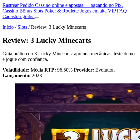
Rastrear Pedido
Cassino online e apostas — pagando no Pix.
Cassino
Bônus
Slots
Poker & Roulette
Jogos em alta
VIP
FAQ
Cadastrar grátis
Início
/
Slots
/
Review: 3 Lucky Minecarts
Review: 3 Lucky Minecarts
Guia prático do 3 Lucky Minecarts: aprenda mecânicas, teste demo
e jogue com confiança.
Volatilidade:
Média
RTP:
96.50%
Provider:
Evolution
Lançamento:
2023