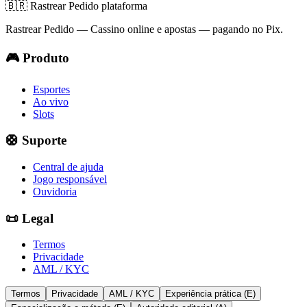
🇧🇷 Rastrear Pedido plataforma
Rastrear Pedido — Cassino online e apostas — pagando no Pix.
🎮
Produto
Esportes
Ao vivo
Slots
🛟
Suporte
Central de ajuda
Jogo responsável
Ouvidoria
📜
Legal
Termos
Privacidade
AML / KYC
Termos
Privacidade
AML / KYC
Experiência prática (E)