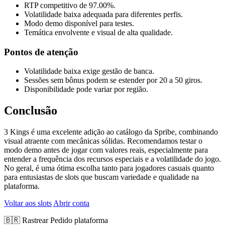
RTP competitivo de 97.00%.
Volatilidade baixa adequada para diferentes perfis.
Modo demo disponível para testes.
Temática envolvente e visual de alta qualidade.
Pontos de atenção
Volatilidade baixa exige gestão de banca.
Sessões sem bônus podem se estender por 20 a 50 giros.
Disponibilidade pode variar por região.
Conclusão
3 Kings é uma excelente adição ao catálogo da Spribe, combinando
visual atraente com mecânicas sólidas. Recomendamos testar o
modo demo antes de jogar com valores reais, especialmente para
entender a frequência dos recursos especiais e a volatilidade do jogo.
No geral, é uma ótima escolha tanto para jogadores casuais quanto
para entusiastas de slots que buscam variedade e qualidade na
plataforma.
Voltar aos slots
Abrir conta
🇧🇷 Rastrear Pedido plataforma