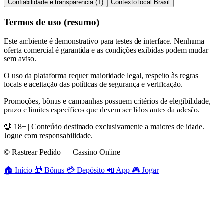
Confiabilidade e transparência (T)
Contexto local Brasil
Termos de uso (resumo)
Este ambiente é demonstrativo para testes de interface. Nenhuma
oferta comercial é garantida e as condições exibidas podem mudar
sem aviso.
O uso da plataforma requer maioridade legal, respeito às regras
locais e aceitação das políticas de segurança e verificação.
Promoções, bônus e campanhas possuem critérios de elegibilidade,
prazo e limites específicos que devem ser lidos antes da adesão.
🔞 18+ | Conteúdo destinado exclusivamente a maiores de idade.
Jogue com responsabilidade.
© Rastrear Pedido — Cassino Online
🏠
Início
🎁
Bônus
💳
Depósito
📲
App
🎮
Jogar