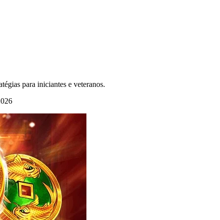
égias para iniciantes e veteranos.
026