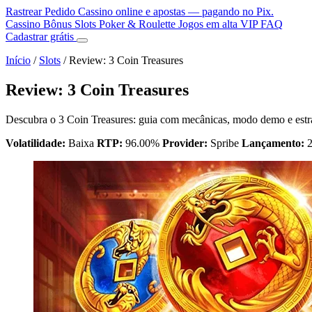
Rastrear Pedido
Cassino online e apostas — pagando no Pix.
Cassino
Bônus
Slots
Poker & Roulette
Jogos em alta
VIP
FAQ
Cadastrar grátis
Início
/
Slots
/
Review: 3 Coin Treasures
Review: 3 Coin Treasures
Descubra o 3 Coin Treasures: guia com mecânicas, modo demo e estrat
Volatilidade:
Baixa
RTP:
96.00%
Provider:
Spribe
Lançamento:
2