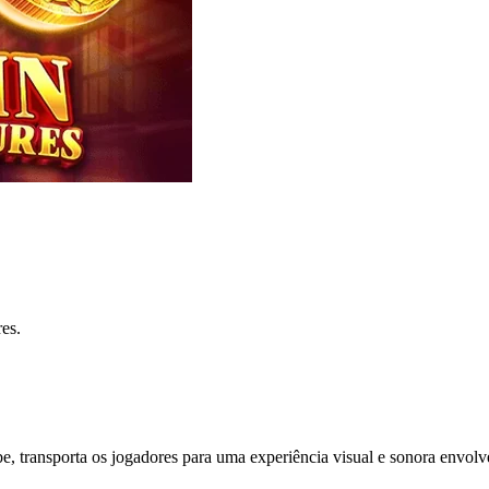
es.
e, transporta os jogadores para uma experiência visual e sonora envol