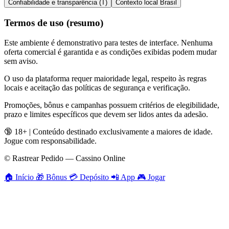
Confiabilidade e transparência (T)
Contexto local Brasil
Termos de uso (resumo)
Este ambiente é demonstrativo para testes de interface. Nenhuma
oferta comercial é garantida e as condições exibidas podem mudar
sem aviso.
O uso da plataforma requer maioridade legal, respeito às regras
locais e aceitação das políticas de segurança e verificação.
Promoções, bônus e campanhas possuem critérios de elegibilidade,
prazo e limites específicos que devem ser lidos antes da adesão.
🔞 18+ | Conteúdo destinado exclusivamente a maiores de idade.
Jogue com responsabilidade.
© Rastrear Pedido — Cassino Online
🏠
Início
🎁
Bônus
💳
Depósito
📲
App
🎮
Jogar