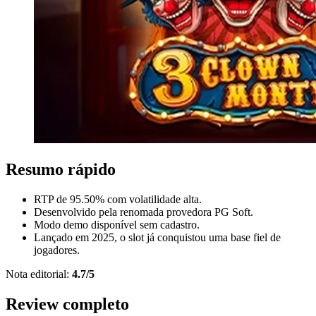
Resumo rápido
RTP de 95.50% com volatilidade alta.
Desenvolvido pela renomada provedora PG Soft.
Modo demo disponível sem cadastro.
Lançado em 2025, o slot já conquistou uma base fiel de
jogadores.
Nota editorial:
4.7/5
Review completo