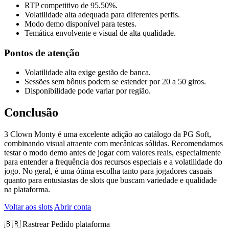
RTP competitivo de 95.50%.
Volatilidade alta adequada para diferentes perfis.
Modo demo disponível para testes.
Temática envolvente e visual de alta qualidade.
Pontos de atenção
Volatilidade alta exige gestão de banca.
Sessões sem bônus podem se estender por 20 a 50 giros.
Disponibilidade pode variar por região.
Conclusão
3 Clown Monty é uma excelente adição ao catálogo da PG Soft,
combinando visual atraente com mecânicas sólidas. Recomendamos
testar o modo demo antes de jogar com valores reais, especialmente
para entender a frequência dos recursos especiais e a volatilidade do
jogo. No geral, é uma ótima escolha tanto para jogadores casuais
quanto para entusiastas de slots que buscam variedade e qualidade
na plataforma.
Voltar aos slots
Abrir conta
🇧🇷 Rastrear Pedido plataforma