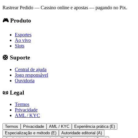
Rastrear Pedido — Cassino online e apostas — pagando no Pix.
🎮
Produto
Esportes
Ao vivo
Slots
🛟
Suporte
Central de ajuda
Jogo responsável
Ouvidoria
📜
Legal
Termos
Privacidade
AML / KYC
Termos
Privacidade
AML / KYC
Experiência prática (E)
Especialização e método (E)
Autoridade editorial (A)