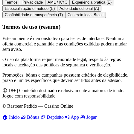
Termos
Privacidade
AML / KYC
Experiência prática (E)
Especialização e método (E)
Autoridade editorial (A)
Confiabilidade e transparência (T)
Contexto local Brasil
Termos de uso (resumo)
Este ambiente é demonstrativo para testes de interface. Nenhuma
oferta comercial é garantida e as condições exibidas podem mudar
sem aviso.
O uso da plataforma requer maioridade legal, respeito às regras
locais e aceitação das políticas de segurança e verificação.
Promoções, bônus e campanhas possuem critérios de elegibilidade,
prazo e limites específicos que devem ser lidos antes da adesão.
🔞 18+ | Conteúdo destinado exclusivamente a maiores de idade.
Jogue com responsabilidade.
© Rastrear Pedido — Cassino Online
🏠
Início
🎁
Bônus
💳
Depósito
📲
App
🎮
Jogar