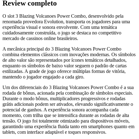
Review completo
O slot 3 Blazing Volcanoes Power Combo, desenvolvido pela
renomada provedora Evolution, transporta os jogadores para uma
experiência visual e sonora envolvente. Com uma temática
cuidadosamente construída, o jogo se destaca no competitivo
mercado de cassinos online brasileiros.
A mecânica principal do 3 Blazing Volcanoes Power Combo
combina elementos clássicos com inovações modernas. Os símbolos
de alto valor são representados por ícones temáticos detalhados,
enquanto os símbolos de baixo valor seguem o padrão de cartas
estilizadas. A grade de jogo oferece múltiplas formas de vitória,
mantendo o jogador engajado a cada giro.
Um dos diferenciais do 3 Blazing Volcanoes Power Combo é a sua
rodada de bônus, acionada pela combinação de símbolos especiais.
Durante o modo bônus, multiplicadores progressivos e rodadas
grátis adicionais podem ser ativados, elevando significativamente o
potencial de ganhos. A experiência sonora acompanha cada
momento, com trilha que se intensifica durante as rodadas de alta
tensão. O jogo foi totalmente otimizado para dispositivos móveis,
garantindo uma experiência fluida tanto em smartphones quanto em
tablets, com interface adaptável e toques responsivos.