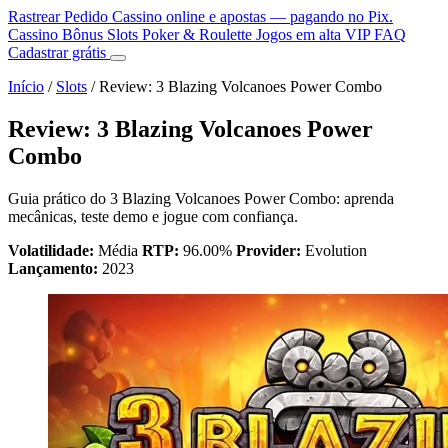
Rastrear Pedido
Cassino online e apostas — pagando no Pix.
Cassino
Bônus
Slots
Poker & Roulette
Jogos em alta
VIP
FAQ
Cadastrar grátis
Início
/
Slots
/
Review: 3 Blazing Volcanoes Power Combo
Review: 3 Blazing Volcanoes Power
Combo
Guia prático do 3 Blazing Volcanoes Power Combo: aprenda
mecânicas, teste demo e jogue com confiança.
Volatilidade:
Média
RTP:
96.00%
Provider:
Evolution
Lançamento:
2023