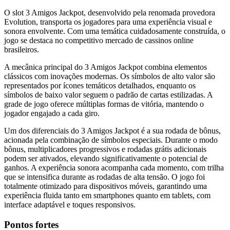
O slot 3 Amigos Jackpot, desenvolvido pela renomada provedora
Evolution, transporta os jogadores para uma experiência visual e
sonora envolvente. Com uma temática cuidadosamente construída, o
jogo se destaca no competitivo mercado de cassinos online
brasileiros.
A mecânica principal do 3 Amigos Jackpot combina elementos
clássicos com inovações modernas. Os símbolos de alto valor são
representados por ícones temáticos detalhados, enquanto os
símbolos de baixo valor seguem o padrão de cartas estilizadas. A
grade de jogo oferece múltiplas formas de vitória, mantendo o
jogador engajado a cada giro.
Um dos diferenciais do 3 Amigos Jackpot é a sua rodada de bônus,
acionada pela combinação de símbolos especiais. Durante o modo
bônus, multiplicadores progressivos e rodadas grátis adicionais
podem ser ativados, elevando significativamente o potencial de
ganhos. A experiência sonora acompanha cada momento, com trilha
que se intensifica durante as rodadas de alta tensão. O jogo foi
totalmente otimizado para dispositivos móveis, garantindo uma
experiência fluida tanto em smartphones quanto em tablets, com
interface adaptável e toques responsivos.
Pontos fortes