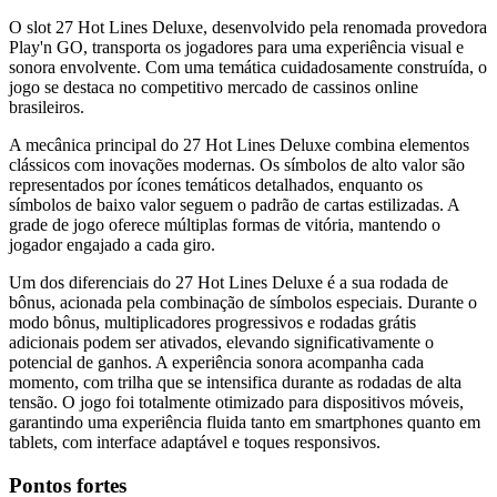
O slot 27 Hot Lines Deluxe, desenvolvido pela renomada provedora
Play'n GO, transporta os jogadores para uma experiência visual e
sonora envolvente. Com uma temática cuidadosamente construída, o
jogo se destaca no competitivo mercado de cassinos online
brasileiros.
A mecânica principal do 27 Hot Lines Deluxe combina elementos
clássicos com inovações modernas. Os símbolos de alto valor são
representados por ícones temáticos detalhados, enquanto os
símbolos de baixo valor seguem o padrão de cartas estilizadas. A
grade de jogo oferece múltiplas formas de vitória, mantendo o
jogador engajado a cada giro.
Um dos diferenciais do 27 Hot Lines Deluxe é a sua rodada de
bônus, acionada pela combinação de símbolos especiais. Durante o
modo bônus, multiplicadores progressivos e rodadas grátis
adicionais podem ser ativados, elevando significativamente o
potencial de ganhos. A experiência sonora acompanha cada
momento, com trilha que se intensifica durante as rodadas de alta
tensão. O jogo foi totalmente otimizado para dispositivos móveis,
garantindo uma experiência fluida tanto em smartphones quanto em
tablets, com interface adaptável e toques responsivos.
Pontos fortes