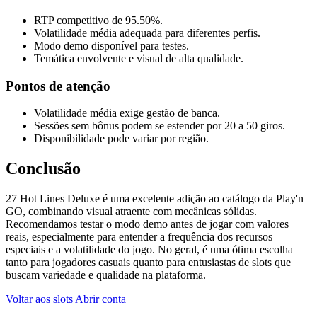
RTP competitivo de 95.50%.
Volatilidade média adequada para diferentes perfis.
Modo demo disponível para testes.
Temática envolvente e visual de alta qualidade.
Pontos de atenção
Volatilidade média exige gestão de banca.
Sessões sem bônus podem se estender por 20 a 50 giros.
Disponibilidade pode variar por região.
Conclusão
27 Hot Lines Deluxe é uma excelente adição ao catálogo da Play'n
GO, combinando visual atraente com mecânicas sólidas.
Recomendamos testar o modo demo antes de jogar com valores
reais, especialmente para entender a frequência dos recursos
especiais e a volatilidade do jogo. No geral, é uma ótima escolha
tanto para jogadores casuais quanto para entusiastas de slots que
buscam variedade e qualidade na plataforma.
Voltar aos slots
Abrir conta