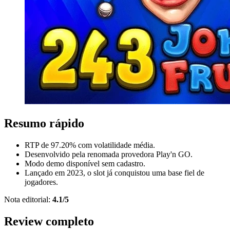
Resumo rápido
RTP de 97.20% com volatilidade média.
Desenvolvido pela renomada provedora Play'n GO.
Modo demo disponível sem cadastro.
Lançado em 2023, o slot já conquistou uma base fiel de
jogadores.
Nota editorial:
4.1/5
Review completo