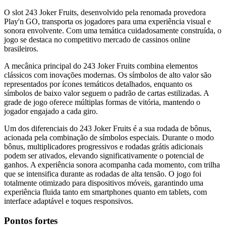
O slot 243 Joker Fruits, desenvolvido pela renomada provedora
Play'n GO, transporta os jogadores para uma experiência visual e
sonora envolvente. Com uma temática cuidadosamente construída, o
jogo se destaca no competitivo mercado de cassinos online
brasileiros.
A mecânica principal do 243 Joker Fruits combina elementos
clássicos com inovações modernas. Os símbolos de alto valor são
representados por ícones temáticos detalhados, enquanto os
símbolos de baixo valor seguem o padrão de cartas estilizadas. A
grade de jogo oferece múltiplas formas de vitória, mantendo o
jogador engajado a cada giro.
Um dos diferenciais do 243 Joker Fruits é a sua rodada de bônus,
acionada pela combinação de símbolos especiais. Durante o modo
bônus, multiplicadores progressivos e rodadas grátis adicionais
podem ser ativados, elevando significativamente o potencial de
ganhos. A experiência sonora acompanha cada momento, com trilha
que se intensifica durante as rodadas de alta tensão. O jogo foi
totalmente otimizado para dispositivos móveis, garantindo uma
experiência fluida tanto em smartphones quanto em tablets, com
interface adaptável e toques responsivos.
Pontos fortes