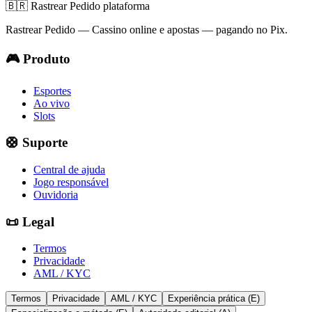
🇧🇷 Rastrear Pedido plataforma
Rastrear Pedido — Cassino online e apostas — pagando no Pix.
🎮
Produto
Esportes
Ao vivo
Slots
🛟
Suporte
Central de ajuda
Jogo responsável
Ouvidoria
📜
Legal
Termos
Privacidade
AML / KYC
Termos
Privacidade
AML / KYC
Experiência prática (E)