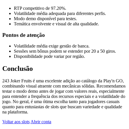
RTP competitivo de 97.20%.
Volatilidade média adequada para diferentes perfis.
Modo demo disponível para testes.
Temática envolvente e visual de alta qualidade.
Pontos de atenção
Volatilidade média exige gestão de banca.
Sessões sem bônus podem se estender por 20 a 50 giros.
Disponibilidade pode variar por região.
Conclusão
243 Joker Fruits é uma excelente adição ao catálogo da Play'n GO,
combinando visual atraente com mecânicas sólidas. Recomendamos
testar o modo demo antes de jogar com valores reais, especialmente
para entender a frequência dos recursos especiais e a volatilidade do
jogo. No geral, é uma ótima escolha tanto para jogadores casuais
quanto para entusiastas de slots que buscam variedade e qualidade
na plataforma.
Voltar aos slots
Abrir conta