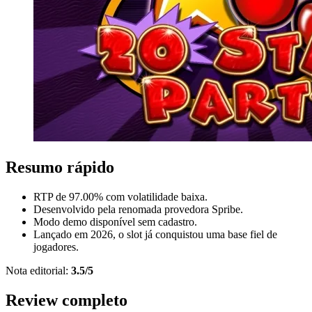
Resumo rápido
RTP de 97.00% com volatilidade baixa.
Desenvolvido pela renomada provedora Spribe.
Modo demo disponível sem cadastro.
Lançado em 2026, o slot já conquistou uma base fiel de
jogadores.
Nota editorial:
3.5/5
Review completo