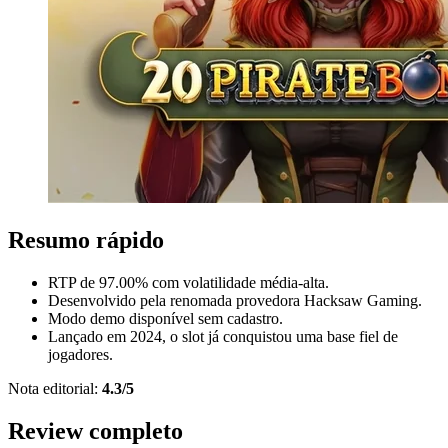
Resumo rápido
RTP de 97.00% com volatilidade média-alta.
Desenvolvido pela renomada provedora Hacksaw Gaming.
Modo demo disponível sem cadastro.
Lançado em 2024, o slot já conquistou uma base fiel de
jogadores.
Nota editorial:
4.3/5
Review completo