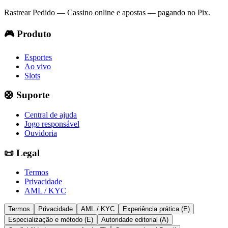
Rastrear Pedido — Cassino online e apostas — pagando no Pix.
🎮
Produto
Esportes
Ao vivo
Slots
🛟
Suporte
Central de ajuda
Jogo responsável
Ouvidoria
📜
Legal
Termos
Privacidade
AML / KYC
Termos
Privacidade
AML / KYC
Experiência prática (E)
Especialização e método (E)
Autoridade editorial (A)