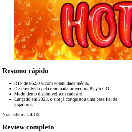
Resumo rápido
RTP de 96.50% com volatilidade média.
Desenvolvido pela renomada provedora Play'n GO.
Modo demo disponível sem cadastro.
Lançado em 2023, o slot já conquistou uma base fiel de
jogadores.
Nota editorial:
4.1/5
Review completo