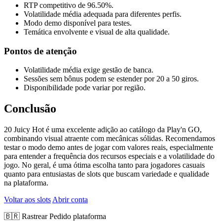
RTP competitivo de 96.50%.
Volatilidade média adequada para diferentes perfis.
Modo demo disponível para testes.
Temática envolvente e visual de alta qualidade.
Pontos de atenção
Volatilidade média exige gestão de banca.
Sessões sem bônus podem se estender por 20 a 50 giros.
Disponibilidade pode variar por região.
Conclusão
20 Juicy Hot é uma excelente adição ao catálogo da Play'n GO,
combinando visual atraente com mecânicas sólidas. Recomendamos
testar o modo demo antes de jogar com valores reais, especialmente
para entender a frequência dos recursos especiais e a volatilidade do
jogo. No geral, é uma ótima escolha tanto para jogadores casuais
quanto para entusiastas de slots que buscam variedade e qualidade
na plataforma.
Voltar aos slots
Abrir conta
🇧🇷 Rastrear Pedido plataforma