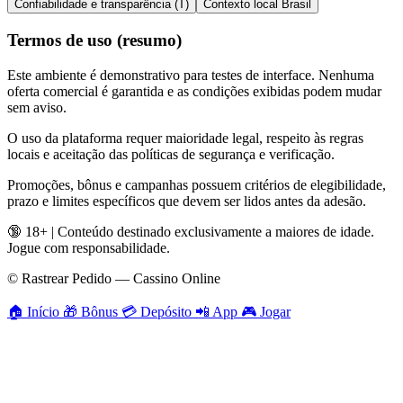
Confiabilidade e transparência (T)
Contexto local Brasil
Termos de uso (resumo)
Este ambiente é demonstrativo para testes de interface. Nenhuma
oferta comercial é garantida e as condições exibidas podem mudar
sem aviso.
O uso da plataforma requer maioridade legal, respeito às regras
locais e aceitação das políticas de segurança e verificação.
Promoções, bônus e campanhas possuem critérios de elegibilidade,
prazo e limites específicos que devem ser lidos antes da adesão.
🔞 18+ | Conteúdo destinado exclusivamente a maiores de idade.
Jogue com responsabilidade.
© Rastrear Pedido — Cassino Online
🏠
Início
🎁
Bônus
💳
Depósito
📲
App
🎮
Jogar