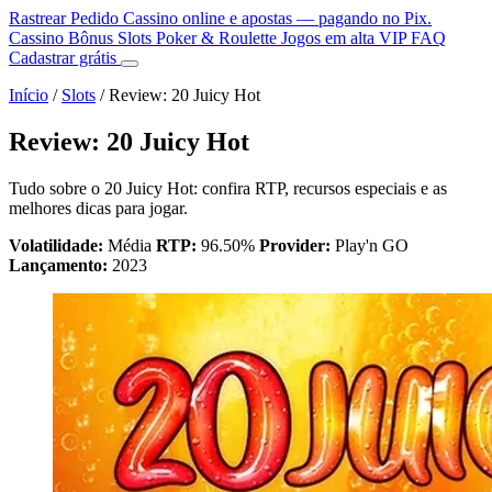
Rastrear Pedido
Cassino online e apostas — pagando no Pix.
Cassino
Bônus
Slots
Poker & Roulette
Jogos em alta
VIP
FAQ
Cadastrar grátis
Início
/
Slots
/
Review: 20 Juicy Hot
Review: 20 Juicy Hot
Tudo sobre o 20 Juicy Hot: confira RTP, recursos especiais e as
melhores dicas para jogar.
Volatilidade:
Média
RTP:
96.50%
Provider:
Play'n GO
Lançamento:
2023