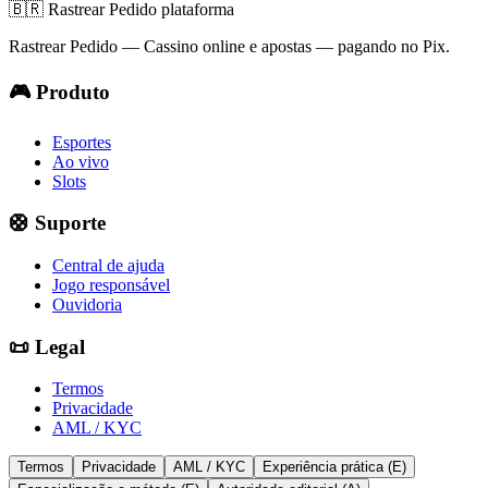
🇧🇷 Rastrear Pedido plataforma
Rastrear Pedido — Cassino online e apostas — pagando no Pix.
🎮
Produto
Esportes
Ao vivo
Slots
🛟
Suporte
Central de ajuda
Jogo responsável
Ouvidoria
📜
Legal
Termos
Privacidade
AML / KYC
Termos
Privacidade
AML / KYC
Experiência prática (E)