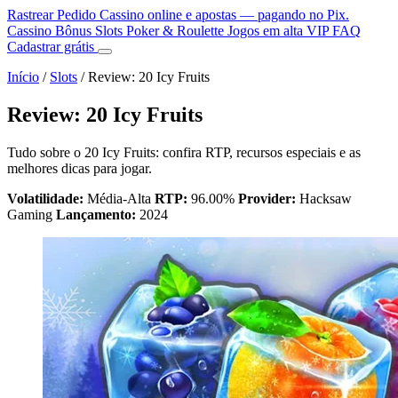
Rastrear Pedido
Cassino online e apostas — pagando no Pix.
Cassino
Bônus
Slots
Poker & Roulette
Jogos em alta
VIP
FAQ
Cadastrar grátis
Início
/
Slots
/
Review: 20 Icy Fruits
Review: 20 Icy Fruits
Tudo sobre o 20 Icy Fruits: confira RTP, recursos especiais e as
melhores dicas para jogar.
Volatilidade:
Média-Alta
RTP:
96.00%
Provider:
Hacksaw
Gaming
Lançamento:
2024