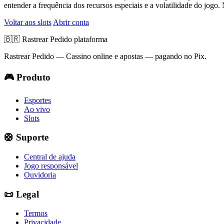
entender a frequência dos recursos especiais e a volatilidade do jogo
Voltar aos slots
Abrir conta
🇧🇷 Rastrear Pedido plataforma
Rastrear Pedido — Cassino online e apostas — pagando no Pix.
🎮
Produto
Esportes
Ao vivo
Slots
🛟
Suporte
Central de ajuda
Jogo responsável
Ouvidoria
📜
Legal
Termos
Privacidade