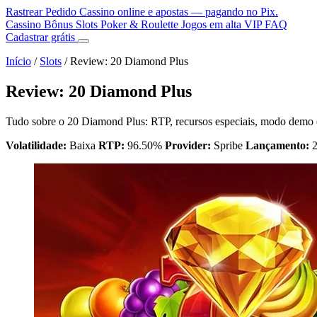
Rastrear Pedido
Cassino online e apostas — pagando no Pix.
Cassino
Bônus
Slots
Poker & Roulette
Jogos em alta
VIP
FAQ
Cadastrar grátis
Início
/
Slots
/
Review: 20 Diamond Plus
Review: 20 Diamond Plus
Tudo sobre o 20 Diamond Plus: RTP, recursos especiais, modo demo 
Volatilidade:
Baixa
RTP:
96.50%
Provider:
Spribe
Lançamento:
2