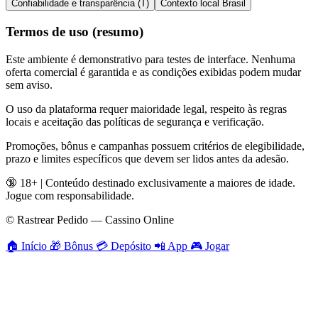
Confiabilidade e transparência (T)
Contexto local Brasil
Termos de uso (resumo)
Este ambiente é demonstrativo para testes de interface. Nenhuma
oferta comercial é garantida e as condições exibidas podem mudar
sem aviso.
O uso da plataforma requer maioridade legal, respeito às regras
locais e aceitação das políticas de segurança e verificação.
Promoções, bônus e campanhas possuem critérios de elegibilidade,
prazo e limites específicos que devem ser lidos antes da adesão.
🔞 18+ | Conteúdo destinado exclusivamente a maiores de idade.
Jogue com responsabilidade.
© Rastrear Pedido — Cassino Online
🏠
Início
🎁
Bônus
💳
Depósito
📲
App
🎮
Jogar