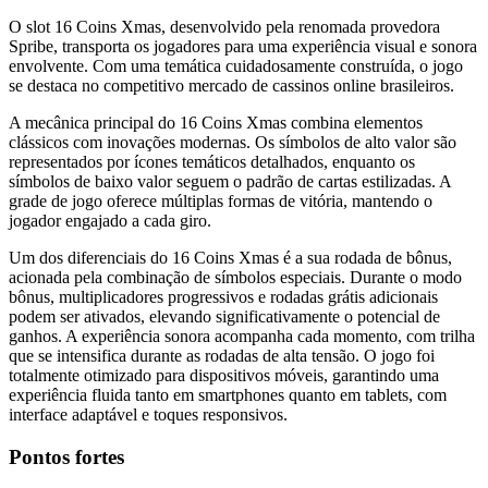
O slot 16 Coins Xmas, desenvolvido pela renomada provedora
Spribe, transporta os jogadores para uma experiência visual e sonora
envolvente. Com uma temática cuidadosamente construída, o jogo
se destaca no competitivo mercado de cassinos online brasileiros.
A mecânica principal do 16 Coins Xmas combina elementos
clássicos com inovações modernas. Os símbolos de alto valor são
representados por ícones temáticos detalhados, enquanto os
símbolos de baixo valor seguem o padrão de cartas estilizadas. A
grade de jogo oferece múltiplas formas de vitória, mantendo o
jogador engajado a cada giro.
Um dos diferenciais do 16 Coins Xmas é a sua rodada de bônus,
acionada pela combinação de símbolos especiais. Durante o modo
bônus, multiplicadores progressivos e rodadas grátis adicionais
podem ser ativados, elevando significativamente o potencial de
ganhos. A experiência sonora acompanha cada momento, com trilha
que se intensifica durante as rodadas de alta tensão. O jogo foi
totalmente otimizado para dispositivos móveis, garantindo uma
experiência fluida tanto em smartphones quanto em tablets, com
interface adaptável e toques responsivos.
Pontos fortes