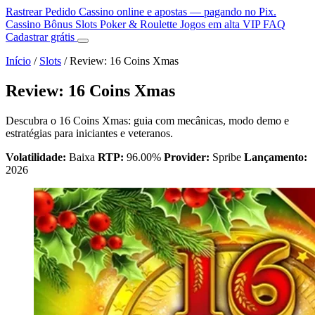
Rastrear Pedido
Cassino online e apostas — pagando no Pix.
Cassino
Bônus
Slots
Poker & Roulette
Jogos em alta
VIP
FAQ
Cadastrar grátis
Início
/
Slots
/
Review: 16 Coins Xmas
Review: 16 Coins Xmas
Descubra o 16 Coins Xmas: guia com mecânicas, modo demo e
estratégias para iniciantes e veteranos.
Volatilidade:
Baixa
RTP:
96.00%
Provider:
Spribe
Lançamento:
2026