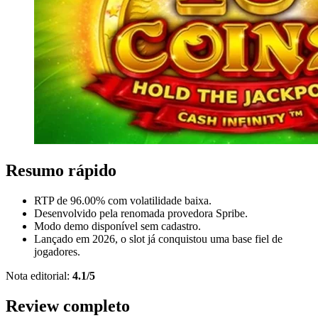
Resumo rápido
RTP de 96.00% com volatilidade baixa.
Desenvolvido pela renomada provedora Spribe.
Modo demo disponível sem cadastro.
Lançado em 2026, o slot já conquistou uma base fiel de
jogadores.
Nota editorial:
4.1/5
Review completo