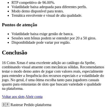
RTP competitivo de 96.00%.
Volatilidade baixa adequada para diferentes perfis.
Modo demo disponível para testes.
Temática envolvente e visual de alta qualidade.
Pontos de atenção
Volatilidade baixa exige gestão de banca.
Sessões sem bônus podem se estender por 20 a 50 giros.
Disponibilidade pode variar por região.
Conclusão
16 Coins Xmas é uma excelente adição ao catálogo da Spribe,
combinando visual atraente com mecânicas sólidas. Recomendamos
testar o modo demo antes de jogar com valores reais, especialmente
para entender a frequência dos recursos especiais e a volatilidade do
jogo. No geral, é uma ótima escolha tanto para jogadores casuais
quanto para entusiastas de slots que buscam variedade e qualidade
na plataforma.
Voltar aos slots
Abrir conta
🇧🇷 Rastrear Pedido plataforma