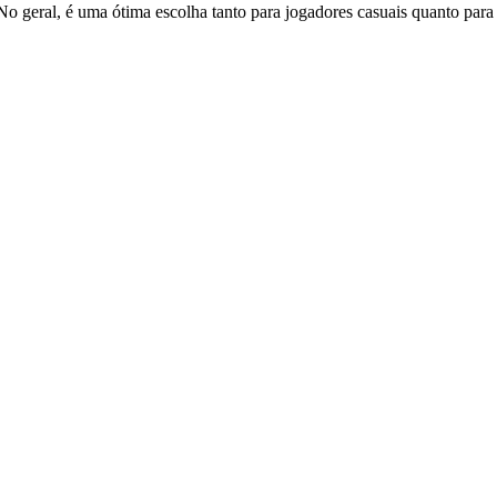
. No geral, é uma ótima escolha tanto para jogadores casuais quanto para