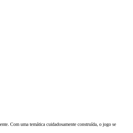
vente. Com uma temática cuidadosamente construída, o jogo se