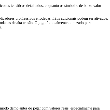
ícones temáticos detalhados, enquanto os símbolos de baixo valor
cadores progressivos e rodadas grátis adicionais podem ser ativados,
odadas de alta tensão. O jogo foi totalmente otimizado para
s.
modo demo antes de jogar com valores reais, especialmente para