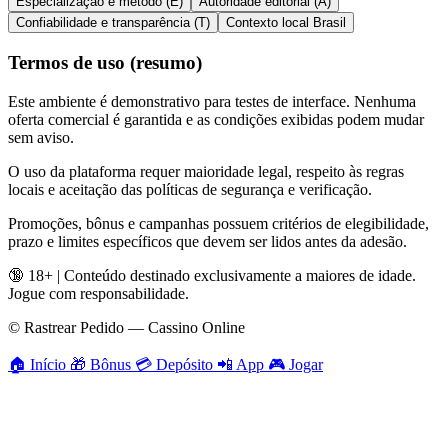
Especialização e método (E)
Autoridade editorial (A)
Confiabilidade e transparência (T)
Contexto local Brasil
Termos de uso (resumo)
Este ambiente é demonstrativo para testes de interface. Nenhuma
oferta comercial é garantida e as condições exibidas podem mudar
sem aviso.
O uso da plataforma requer maioridade legal, respeito às regras
locais e aceitação das políticas de segurança e verificação.
Promoções, bônus e campanhas possuem critérios de elegibilidade,
prazo e limites específicos que devem ser lidos antes da adesão.
🔞 18+ | Conteúdo destinado exclusivamente a maiores de idade.
Jogue com responsabilidade.
© Rastrear Pedido — Cassino Online
🏠
Início
🎁
Bônus
💳
Depósito
📲
App
🎮
Jogar