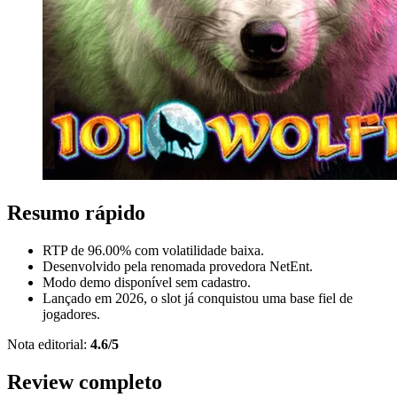
Resumo rápido
RTP de 96.00% com volatilidade baixa.
Desenvolvido pela renomada provedora NetEnt.
Modo demo disponível sem cadastro.
Lançado em 2026, o slot já conquistou uma base fiel de
jogadores.
Nota editorial:
4.6/5
Review completo