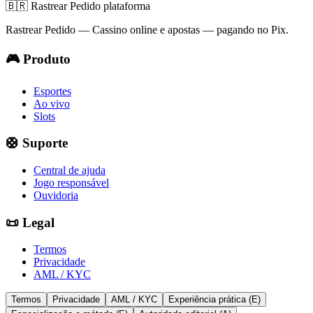
🇧🇷 Rastrear Pedido plataforma
Rastrear Pedido — Cassino online e apostas — pagando no Pix.
🎮
Produto
Esportes
Ao vivo
Slots
🛟
Suporte
Central de ajuda
Jogo responsável
Ouvidoria
📜
Legal
Termos
Privacidade
AML / KYC
Termos
Privacidade
AML / KYC
Experiência prática (E)