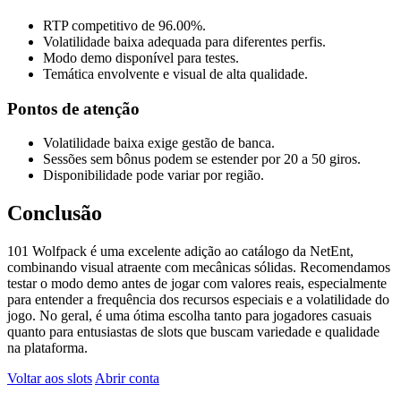
RTP competitivo de 96.00%.
Volatilidade baixa adequada para diferentes perfis.
Modo demo disponível para testes.
Temática envolvente e visual de alta qualidade.
Pontos de atenção
Volatilidade baixa exige gestão de banca.
Sessões sem bônus podem se estender por 20 a 50 giros.
Disponibilidade pode variar por região.
Conclusão
101 Wolfpack é uma excelente adição ao catálogo da NetEnt,
combinando visual atraente com mecânicas sólidas. Recomendamos
testar o modo demo antes de jogar com valores reais, especialmente
para entender a frequência dos recursos especiais e a volatilidade do
jogo. No geral, é uma ótima escolha tanto para jogadores casuais
quanto para entusiastas de slots que buscam variedade e qualidade
na plataforma.
Voltar aos slots
Abrir conta