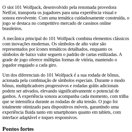
O slot 101 Wolfpack, desenvolvido pela renomada provedora
NetEnt, transporta os jogadores para uma experiência visual e
sonora envolvente. Com uma temática cuidadosamente construída, o
jogo se destaca no competitivo mercado de cassinos online
brasileiros.
A mecânica principal do 101 Wolfpack combina elementos clássicos
com inovações modernas. Os símbolos de alto valor são
representados por ícones temáticos detalhados, enquanto os
símbolos de baixo valor seguem o padrão de cartas estilizadas. A
grade de jogo oferece múltiplas formas de vitória, mantendo o
jogador engajado a cada giro.
Um dos diferenciais do 101 Wolfpack é a sua rodada de bônus,
acionada pela combinação de símbolos especiais. Durante o modo
bônus, multiplicadores progressivos e rodadas grátis adicionais
podem ser ativados, elevando significativamente o potencial de
ganhos. A experiência sonora acompanha cada momento, com trilha
que se intensifica durante as rodadas de alta tensão. O jogo foi
totalmente otimizado para dispositivos móveis, garantindo uma
experiência fluida tanto em smartphones quanto em tablets, com
interface adaptável e toques responsivos.
Pontos fortes