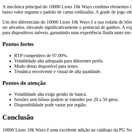
A mecânica principal do 10000 Lions 10k Ways combina elementos clá
baixo valor seguem o padrão de cartas estilizadas. A grade de jogo of
Um dos diferenciais do 10000 Lions 10k Ways é a sua rodada de bônu
ser ativados, elevando significativamente o potencial de ganhos. A ex
para dispositivos móveis, garantindo uma experiência fluida tanto em
Pontos fortes
RTP competitivo de 97.00%.
Volatilidade alta adequada para diferentes perfis.
Modo demo disponível para testes.
Temática envolvente e visual de alta qualidade.
Pontos de atenção
Volatilidade alta exige gestão de banca.
Sessões sem bônus podem se estender por 20 a 50 giros.
Disponibilidade pode variar por região.
Conclusão
10000 Lions 10k Ways é uma excelente adição ao catálogo da PG Soft