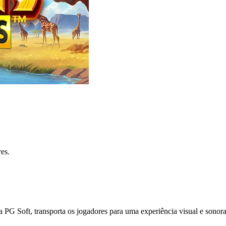
es.
PG Soft, transporta os jogadores para uma experiência visual e sonor