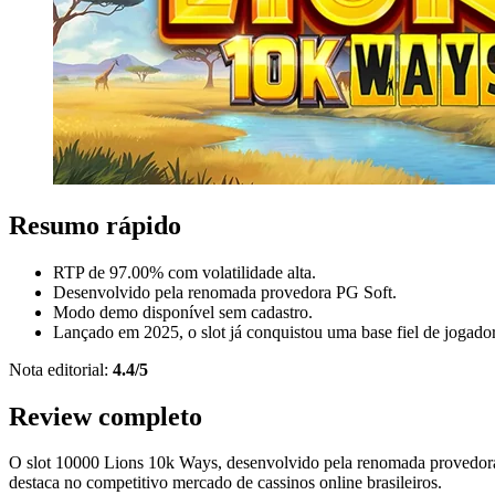
Resumo rápido
RTP de 97.00% com volatilidade alta.
Desenvolvido pela renomada provedora PG Soft.
Modo demo disponível sem cadastro.
Lançado em 2025, o slot já conquistou uma base fiel de jogador
Nota editorial:
4.4/5
Review completo
O slot 10000 Lions 10k Ways, desenvolvido pela renomada provedora 
destaca no competitivo mercado de cassinos online brasileiros.