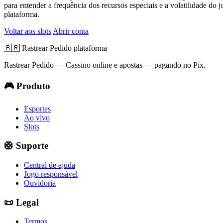
para entender a frequência dos recursos especiais e a volatilidade do
plataforma.
Voltar aos slots
Abrir conta
🇧🇷 Rastrear Pedido plataforma
Rastrear Pedido — Cassino online e apostas — pagando no Pix.
🎮
Produto
Esportes
Ao vivo
Slots
🛟
Suporte
Central de ajuda
Jogo responsável
Ouvidoria
📜
Legal
Termos