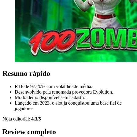
Resumo rápido
RTP de 97.20% com volatilidade média.
Desenvolvido pela renomada provedora Evolution.
Modo demo disponível sem cadastro.
Lançado em 2023, o slot já conquistou uma base fiel de
jogadores.
Nota editorial:
4.3/5
Review completo