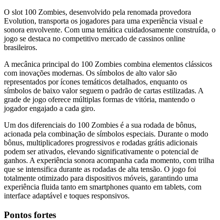
O slot 100 Zombies, desenvolvido pela renomada provedora
Evolution, transporta os jogadores para uma experiência visual e
sonora envolvente. Com uma temática cuidadosamente construída, o
jogo se destaca no competitivo mercado de cassinos online
brasileiros.
A mecânica principal do 100 Zombies combina elementos clássicos
com inovações modernas. Os símbolos de alto valor são
representados por ícones temáticos detalhados, enquanto os
símbolos de baixo valor seguem o padrão de cartas estilizadas. A
grade de jogo oferece múltiplas formas de vitória, mantendo o
jogador engajado a cada giro.
Um dos diferenciais do 100 Zombies é a sua rodada de bônus,
acionada pela combinação de símbolos especiais. Durante o modo
bônus, multiplicadores progressivos e rodadas grátis adicionais
podem ser ativados, elevando significativamente o potencial de
ganhos. A experiência sonora acompanha cada momento, com trilha
que se intensifica durante as rodadas de alta tensão. O jogo foi
totalmente otimizado para dispositivos móveis, garantindo uma
experiência fluida tanto em smartphones quanto em tablets, com
interface adaptável e toques responsivos.
Pontos fortes