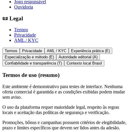
Jogo responsável
Ouvidoria
📜
Legal
Termos
Privacidade
AML / KYC
Termos
Privacidade
AML / KYC
Experiência prática (E)
Especialização e método (E)
Autoridade editorial (A)
Confiabilidade e transparência (T)
Contexto local Brasil
Termos de uso (resumo)
Este ambiente é demonstrativo para testes de interface. Nenhuma
oferta comercial é garantida e as condições exibidas podem mudar
sem aviso.
O uso da plataforma requer maioridade legal, respeito às regras
locais e aceitação das políticas de segurança e verificação.
Promoções, bônus e campanhas possuem critérios de elegibilidade,
prazo e limites específicos que devem ser lidos antes da adesão.