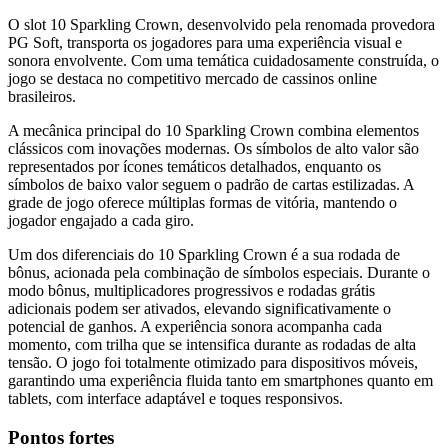
O slot 10 Sparkling Crown, desenvolvido pela renomada provedora
PG Soft, transporta os jogadores para uma experiência visual e
sonora envolvente. Com uma temática cuidadosamente construída, o
jogo se destaca no competitivo mercado de cassinos online
brasileiros.
A mecânica principal do 10 Sparkling Crown combina elementos
clássicos com inovações modernas. Os símbolos de alto valor são
representados por ícones temáticos detalhados, enquanto os
símbolos de baixo valor seguem o padrão de cartas estilizadas. A
grade de jogo oferece múltiplas formas de vitória, mantendo o
jogador engajado a cada giro.
Um dos diferenciais do 10 Sparkling Crown é a sua rodada de
bônus, acionada pela combinação de símbolos especiais. Durante o
modo bônus, multiplicadores progressivos e rodadas grátis
adicionais podem ser ativados, elevando significativamente o
potencial de ganhos. A experiência sonora acompanha cada
momento, com trilha que se intensifica durante as rodadas de alta
tensão. O jogo foi totalmente otimizado para dispositivos móveis,
garantindo uma experiência fluida tanto em smartphones quanto em
tablets, com interface adaptável e toques responsivos.
Pontos fortes