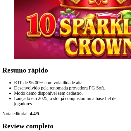
Resumo rápido
RTP de 96.00% com volatilidade alta.
Desenvolvido pela renomada provedora PG Soft.
Modo demo disponível sem cadastro.
Lançado em 2025, o slot já conquistou uma base fiel de
jogadores.
Nota editorial:
4.4/5
Review completo