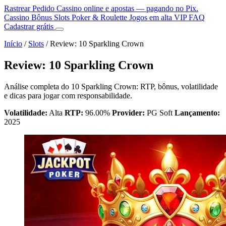
Rastrear Pedido
Cassino online e apostas — pagando no Pix.
Cassino
Bônus
Slots
Poker & Roulette
Jogos em alta
VIP
FAQ
Cadastrar grátis
Início
/
Slots
/
Review: 10 Sparkling Crown
Review: 10 Sparkling Crown
Análise completa do 10 Sparkling Crown: RTP, bônus, volatilidade
e dicas para jogar com responsabilidade.
Volatilidade:
Alta
RTP:
96.00%
Provider:
PG Soft
Lançamento:
2025