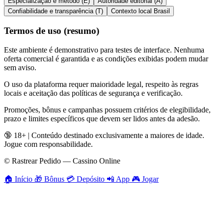
Especialização e método (E)
Autoridade editorial (A)
Confiabilidade e transparência (T)
Contexto local Brasil
Termos de uso (resumo)
Este ambiente é demonstrativo para testes de interface. Nenhuma
oferta comercial é garantida e as condições exibidas podem mudar
sem aviso.
O uso da plataforma requer maioridade legal, respeito às regras
locais e aceitação das políticas de segurança e verificação.
Promoções, bônus e campanhas possuem critérios de elegibilidade,
prazo e limites específicos que devem ser lidos antes da adesão.
🔞 18+ | Conteúdo destinado exclusivamente a maiores de idade.
Jogue com responsabilidade.
© Rastrear Pedido — Cassino Online
🏠
Início
🎁
Bônus
💳
Depósito
📲
App
🎮
Jogar