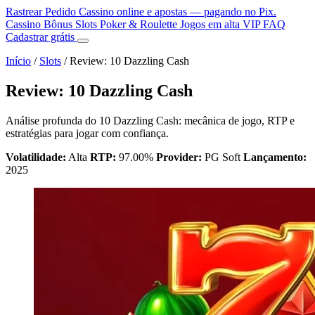
Rastrear Pedido
Cassino online e apostas — pagando no Pix.
Cassino
Bônus
Slots
Poker & Roulette
Jogos em alta
VIP
FAQ
Cadastrar grátis
Início
/
Slots
/
Review: 10 Dazzling Cash
Review: 10 Dazzling Cash
Análise profunda do 10 Dazzling Cash: mecânica de jogo, RTP e
estratégias para jogar com confiança.
Volatilidade:
Alta
RTP:
97.00%
Provider:
PG Soft
Lançamento:
2025