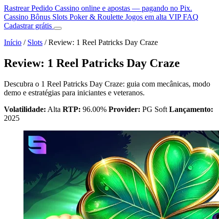
Rastrear Pedido
Cassino online e apostas — pagando no Pix.
Cassino
Bônus
Slots
Poker & Roulette
Jogos em alta
VIP
FAQ
Cadastrar grátis
Início
/
Slots
/
Review: 1 Reel Patricks Day Craze
Review: 1 Reel Patricks Day Craze
Descubra o 1 Reel Patricks Day Craze: guia com mecânicas, modo
demo e estratégias para iniciantes e veteranos.
Volatilidade:
Alta
RTP:
96.00%
Provider:
PG Soft
Lançamento:
2025