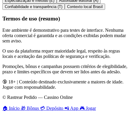
Especialização e método (E)
Autoridade editorial (A)
Confiabilidade e transparência (T)
Contexto local Brasil
Termos de uso (resumo)
Este ambiente é demonstrativo para testes de interface. Nenhuma
oferta comercial é garantida e as condições exibidas podem mudar
sem aviso.
O uso da plataforma requer maioridade legal, respeito às regras
locais e aceitação das políticas de segurança e verificação.
Promoções, bônus e campanhas possuem critérios de elegibilidade,
prazo e limites específicos que devem ser lidos antes da adesão.
🔞 18+ | Conteúdo destinado exclusivamente a maiores de idade.
Jogue com responsabilidade.
© Rastrear Pedido — Cassino Online
🏠
Início
🎁
Bônus
💳
Depósito
📲
App
🎮
Jogar