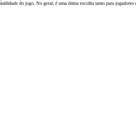
olatilidade do jogo. No geral, é uma ótima escolha tanto para jogadores