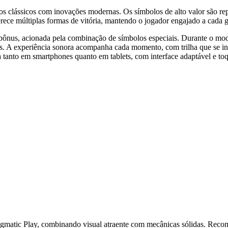
 clássicos com inovações modernas. Os símbolos de alto valor são rep
erece múltiplas formas de vitória, mantendo o jogador engajado a cada g
ônus, acionada pela combinação de símbolos especiais. Durante o modo 
s. A experiência sonora acompanha cada momento, com trilha que se inte
a tanto em smartphones quanto em tablets, com interface adaptável e to
gmatic Play, combinando visual atraente com mecânicas sólidas. Recom