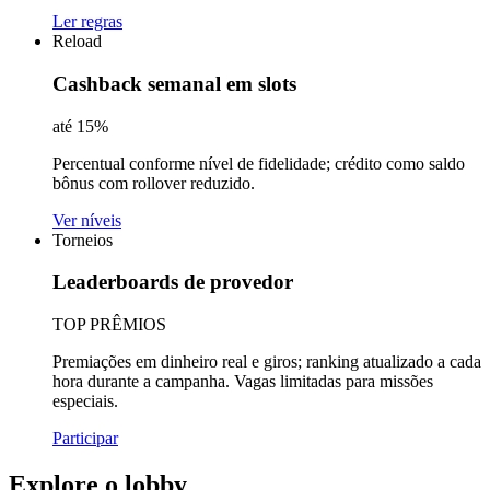
Ler regras
Reload
Cashback semanal em slots
até 15%
Percentual conforme nível de fidelidade; crédito como saldo
bônus com rollover reduzido.
Ver níveis
Torneios
Leaderboards de provedor
TOP PRÊMIOS
Premiações em dinheiro real e giros; ranking atualizado a cada
hora durante a campanha. Vagas limitadas para missões
especiais.
Participar
Explore o lobby