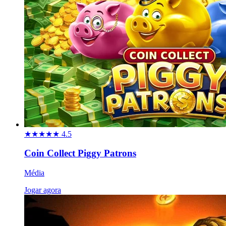
★★★★★
4.5
Coin Collect Piggy Patrons
Média
Jogar agora