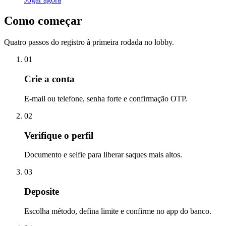
Como começar
Quatro passos do registro à primeira rodada no lobby.
01
Crie a conta
E-mail ou telefone, senha forte e confirmação OTP.
02
Verifique o perfil
Documento e selfie para liberar saques mais altos.
03
Deposite
Escolha método, defina limite e confirme no app do banco.