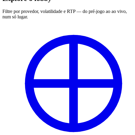
Filtre por provedor, volatilidade e RTP — do pré-jogo ao ao vivo,
num só lugar.