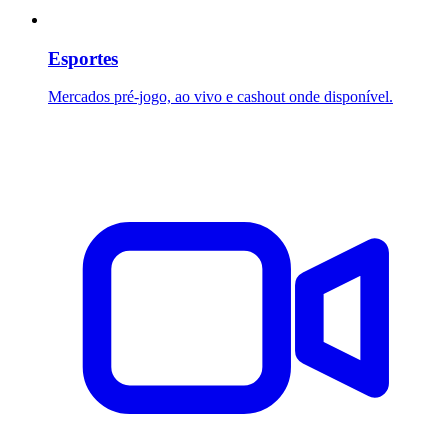
Esportes
Mercados pré-jogo, ao vivo e cashout onde disponível.