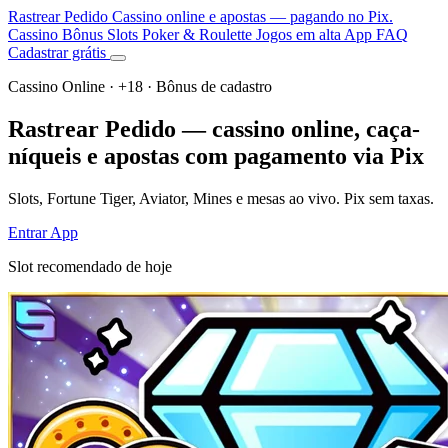
Rastrear Pedido
Cassino online e apostas — pagando no Pix.
Cassino
Bônus
Slots
Poker & Roulette
Jogos em alta
App
FAQ
Cadastrar grátis
Cassino Online · +18 · Bônus de cadastro
Rastrear Pedido — cassino online, caça-
níqueis e apostas com pagamento via Pix
Slots, Fortune Tiger, Aviator, Mines e mesas ao vivo. Pix sem taxas.
Entrar
App
Slot recomendado de hoje