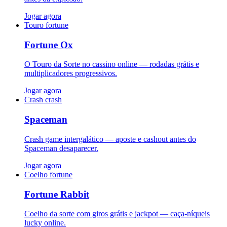
Jogar agora
Touro
fortune
Fortune Ox
O Touro da Sorte no cassino online — rodadas grátis e
multiplicadores progressivos.
Jogar agora
Crash
crash
Spaceman
Crash game intergalático — aposte e cashout antes do
Spaceman desaparecer.
Jogar agora
Coelho
fortune
Fortune Rabbit
Coelho da sorte com giros grátis e jackpot — caça-níqueis
lucky online.