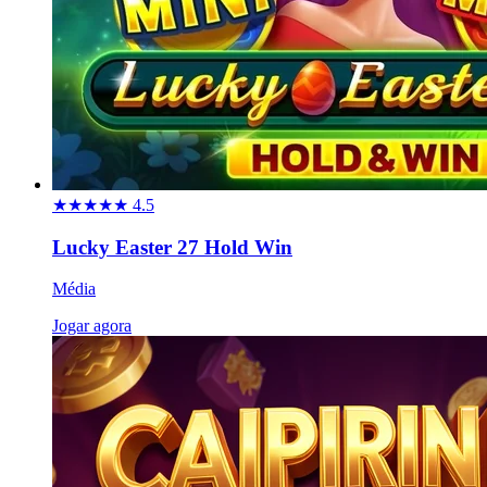
★★★★★
4.5
Lucky Easter 27 Hold Win
Média
Jogar agora