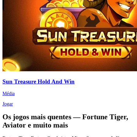
Sun Treasure Hold And Win
Média
Jogar
Os jogos mais quentes — Fortune Tiger,
Aviator e muito mais